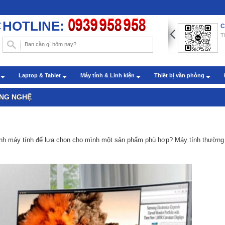
HOTLINE:
ng dẫn chèn hình nền trong Word với những thao tác đơn
C
n
T
: Administrator - Cập nhật: 22/07/2019
m sóc khách hàng qua zalo
h
Laptop & Tablet
Máy tính & Linh kiện
Thiết bị văn phòng
: Administrator - Cập nhật: 27/07/2022
ÔNG NGHỆ
ình máy tính để lựa chọn cho mình một sản phẩm phù hợp? Máy tính thường