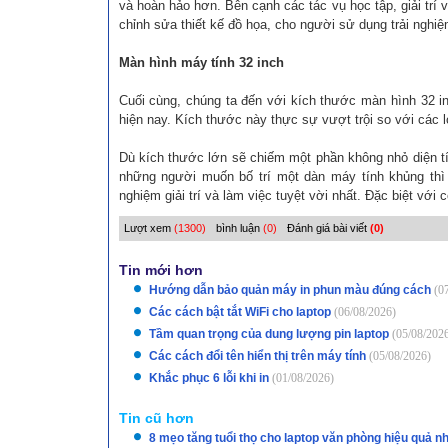
và hoàn hảo hơn. Bên cạnh các tác vụ học tập, giải trí
chỉnh sửa thiết kế đồ họa, cho người sử dụng trải nghiệ
Màn hình máy tính 32 inch
Cuối cùng, chúng ta đến với kích thước màn hình 32 i
hiện nay. Kích thước này thực sự vượt trội so với các l
Dù kích thước lớn sẽ chiếm một phần không nhỏ diện tí
những người muốn bố trí một dàn máy tính khủng thì
nghiệm giải trí và làm việc tuyệt vời nhất. Đặc biệt với
Lượt xem
(1300)
bình luận
(0)
Đánh giá bài viết
(0)
Tin mới hơn
Hướng dẫn bảo quản máy in phun màu đúng cách
(0
Các cách bật tắt WiFi cho laptop
(06/08/2026)
Tầm quan trọng của dung lượng pin laptop
(05/08/202
Các cách đổi tên hiển thị trên máy tính
(05/08/2026)
Khắc phục 6 lỗi khi in
(01/08/2026)
Tin cũ hơn
8 mẹo tăng tuổi thọ cho laptop văn phòng hiệu quả n