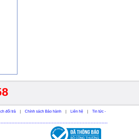
58
ch đổi trả
|
Chính sách Bảo hành
|
Liên hệ
|
Tin tức -