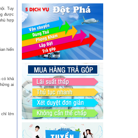
hội. Tuy
ứng được
 phù hợp
ian hiển
n có khả
những ai
 chỉ lớn