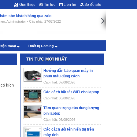
Giới thiệu
Tin tức
Liên hệ
Sơ đồ site
hăm sóc khách hàng qua zalo
heo: Administrator - Cập nhật: 27/07/2022
Điện thoại
Thiết bị Gaming
TIN TỨC MỚI NHẤT
Hướng dẫn bảo quản máy in
phun màu đúng cách
Cập nhật: 07/08/2026
 có kích
Các cách bật tắt WiFi cho laptop
Cập nhật: 06/08/2026
Tầm quan trọng của dung lượng
pin laptop
Cập nhật: 05/08/2026
Các cách đổi tên hiển thị trên
máy tính