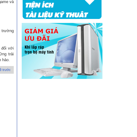
 game và
ị trường
 đối với
ng trải
n hảo.
ề trước