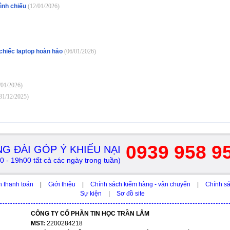
rình chiếu
(12/01/2026)
 chiếc laptop hoàn hảo
(06/01/2026)
/01/2026)
31/12/2025)
0939 958 9
G ĐÀI GÓP Ý KHIẾU NẠI
0 - 19h00 tất cả các ngày trong tuần)
h thanh toán
|
Giới thiệu
|
Chính sách kiểm hàng - vận chuyển
|
Chính sá
Sự kiện
|
Sơ đồ site
CÔNG TY CỔ PHẦN TIN HỌC TRẦN LÂM
MST:
2200284218