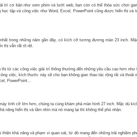
iải trí cơ bản như xem phim và lướt web, bạn còn có thể thỏa sức chơi g
 học tập và công việc như Word, Excel, PowerPoint cũng được hiển thị và t
 nhất trong những năm gần đây, có kích cỡ tương đương màn 23 inch. Mặc
thị vẫn rất rõ rệt.
thị từ các công việc giải trí thông thường đến những yêu cầu cao hơn như t
ông việc, kích thước này sẽ cho bạn không gian thao tác rộng rãi và thoải 
el, PowerPoint...
áy tính cỡ lớn hơn, chúng ta cùng khám phá màn hình 27 inch. Mặc dù kí
ả năng hiển thị và tầm nhìn mà nó mang lại thì không thể phủ nhận.
 thiện khả năng và phạm vi quan sát, từ đó mang đến những trải nghiệm p