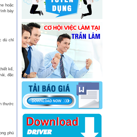
ame hoặc
rình bày
 dù chỉ
hiết kế,
mái, đặc
ch thước
hong phú