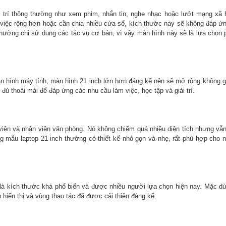
 trí thông thường như xem phim, nhắn tin, nghe nhạc hoặc lướt mạng xã 
m việc rộng hơn hoặc cần chia nhiều cửa sổ, kích thước này sẽ không đáp 
thường chỉ sử dụng các tác vụ cơ bản, vì vậy màn hình này sẽ là lựa chọn
àn hình máy tính, màn hình 21 inch lớn hơn đáng kể nên sẽ mở rộng không g
đủ thoải mái để đáp ứng các nhu cầu làm việc, học tập và giải trí.
viên và nhân viên văn phòng. Nó không chiếm quá nhiều diện tích nhưng vẫ
ng mẫu laptop 21 inch thường có thiết kế nhỏ gọn và nhẹ, rất phù hợp cho 
là kích thước khá phổ biến và được nhiều người lựa chọn hiện nay. Mặc dù
hiển thị và vùng thao tác đã được cải thiện đáng kể.