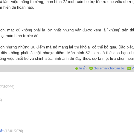
 và làm việc thông thường, màn hình 27 inch còn hỗ trợ tối ưu cho việc chơi
m hiển thị hoàn hảo.
nch, mặc dù không phải là lớn nhất nhưng vẫn được xem là "khủng" trên th
oại màn hình trước đó.
ch nhưng những ưu điểm mà nó mang lại thì khó ai có thể bỏ qua. Đặc biệt,
 đây không phải là một nhược điểm. Màn hình 32 inch có thể cho bạn nhữ
 công việc thiết kế và chỉnh sửa hình ảnh thì đây thực sự là một lựa chọn hoà
In ấn
Gởi email cho bạn bè
V
7/08/2026)
6)
hất
(13/01/2026)