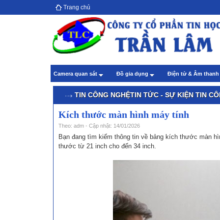
Trang chủ
Hướ
giả
Theo
Chă
Camera quan sát
Đồ gia dụng
Điện tử & Âm than
Theo
TIN CÔNG NGHỆ
TIN TỨC - SỰ KIỆN
TIN C
Kích thước màn hình máy tính
Theo: adm - Cập nhật: 14/01/2026
Bạn đang tìm kiếm thông tin về bảng kích thước màn h
thước từ 21 inch cho đến 34 inch.