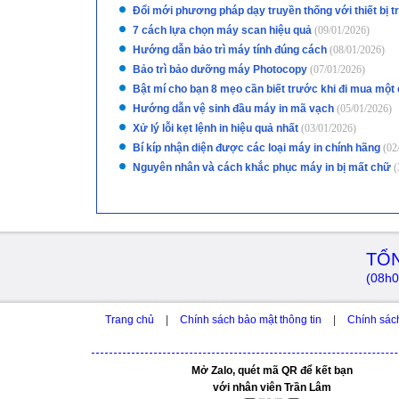
Đổi mới phương pháp dạy truyền thống với thiết bị t
7 cách lựa chọn máy scan hiệu quả
(09/01/2026)
Hướng dẫn bảo trì máy tính đúng cách
(08/01/2026)
Bảo trì bảo dưỡng máy Photocopy
(07/01/2026)
Bật mí cho bạn 8 mẹo cần biết trước khi đi mua một
Hướng dẫn vệ sinh đầu máy in mã vạch
(05/01/2026)
Xử lý lỗi kẹt lệnh in hiệu quả nhất
(03/01/2026)
Bí kíp nhận diện được các loại máy in chính hãng
(02
Nguyên nhân và cách khắc phục máy in bị mất chữ
(
TỔN
(08h0
Trang chủ
|
Chính sách bảo mật thông tin
|
Chính sác
Mở Zalo, quét mã QR để kết bạn
với nhân viên Trần Lâm