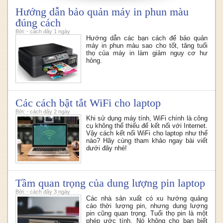
Hướng dẫn bảo quản máy in phun màu
đúng cách
Bởi: - cách đây 1 ngày
Hướng dẫn các bạn cách để bảo quản
máy in phun màu sao cho tốt, tăng tuổi
thọ của máy in làm giảm nguy cơ hư
hỏng.
Các cách bật tắt WiFi cho laptop
Bởi: - cách đây 2 ngày
Khi sử dụng máy tính, WiFi chính là công
cụ không thể thiếu để kết nối với Internet.
Vậy cách kết nối WiFi cho laptop như thế
nào? Hãy cùng tham khảo ngay bài viết
dưới đây nhé!
Tầm quan trọng của dung lượng pin laptop
Bởi: - cách đây 3 ngày
Các nhà sản xuất có xu hướng quảng
cáo thời lượng pin, nhưng dung lượng
pin cũng quan trọng. Tuổi thọ pin là một
phép ước tính. Nó không cho bạn biết