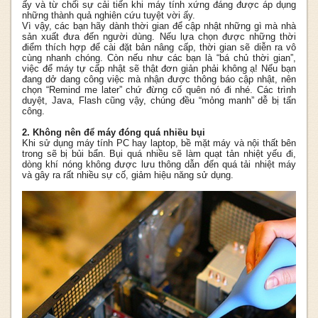
ấy và từ chối sự cải tiến khi máy tính xứng đáng được áp dụng
những thành quả nghiên cứu tuyệt vời ấy.
Vì vậy, các bạn hãy dành thời gian để cập nhật những gì mà nhà
sản xuất đưa đến người dùng. Nếu lựa chọn được những thời
điểm thích hợp để cài đặt bản nâng cấp, thời gian sẽ diễn ra vô
cùng nhanh chóng. Còn nếu như các bạn là “bá chủ thời gian”,
việc để máy tự cấp nhật sẽ thật đơn giản phải không ạ! Nếu bạn
đang dở dang công việc mà nhận được thông báo cập nhật, nên
chọn “Remind me later” chứ đừng cố quên nó đi nhé. Các trình
duyệt, Java, Flash cũng vậy, chúng đều “mỏng manh” dễ bị tấn
công.
2. Không nên để máy đóng quá nhiều bụi
Khi sử dụng máy tính PC hay laptop, bề mặt máy và nội thất bên
trong sẽ bị bủi bẩn. Bụi quá nhiều sẽ làm quạt tản nhiệt yếu đi,
dòng khí nóng không được lưu thông dẫn đến quá tải nhiệt máy
và gây ra rất nhiều sự cố, giảm hiệu năng sử dụng.