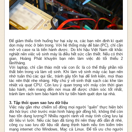
Để giảm thiểu tình huống hư hại xảy ra, các bạn nên định kì quét
dọn máy móc ở bên trong. Với hệ thống máy để bàn (PC), chỉ cần
mở vỏ case ra là tiến hành được. Do khi hậu Việt Nam rất khắc
nghiệt nên việc vệ sinh máy là điều hết sức cần thiết. Nếu có thời
gian, Hoàng Phát khuyên bạn nên làm việc đó tối thiểu 2
lần/tháng.
Với laptop, chỉ cần tháo một vài con ốc là có thể thấy phần nội
thất bên trong và làm vệ sinh. Khi làm vệ sinh máy các bạn nên
nhớ tuân thủ các qui tắc, tránh gây tổn hại để linh kiện, mọi thao
tác nên thật nhẹ nhàng. Hãy chú ý về sinh thật sạch các khe tản
nhiệt và quạt CPU. Còn lưu ý quan trọng với máy còn thời gian
bảo hành, nên mang đến nơi mua để được chăm sóc tốt nhất,
tránh làm rách tem bảo hành khi tự tiến hành quét dọn tại nhà.
3. Tập thói quen sao lưu dữ liệu
Việc này gần như chiếm số đông mọi người “quên” thực hiện bởi
đòi hỏi trực chờ trước màn hình hàng giờ đồng hồ, không thế còn
hao tốn dung lượng?! Nhiều người rành về máy tính cũng lưu lại
dữ liệu vì lười. Nếu các bạn đã từng thì nên thay đổi dần đi nhé,
công cụ sao lưu dữ liệu rất đang thịnh hành nếu tìm kiếm trên
mạng internet cho Windows, Mac cả Linux. Để tối ưu cho người