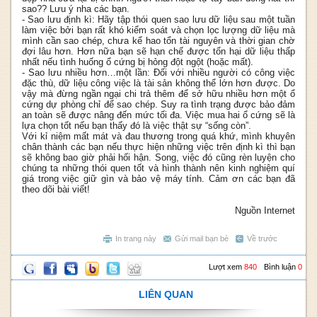
sao?? Lưu ý nha các bạn.
- Sao lưu định kì: Hãy tập thói quen sao lưu dữ liệu sau một tuần
làm việc bởi bạn rất khó kiểm soát và chọn lọc lượng dữ liệu mà
mình cần sao chép, chưa kể hao tổn tài nguyên và thời gian chờ
đợi lâu hơn. Hơn nữa bạn sẽ hạn chế được tổn hại dữ liệu thấp
nhất nếu tình huống ổ cứng bị hỏng đột ngột (hoặc mất).
- Sao lưu nhiều hơn…một lần: Đối với nhiều người có công việc
đặc thù, dữ liệu công việc là tài sản không thể lớn hơn được. Do
vậy mà đừng ngần ngại chi trả thêm để sở hữu nhiều hơn một ổ
cứng dự phòng chỉ để sao chép. Suy ra tình trạng được bảo đảm
an toàn sẽ được nâng đến mức tối đa. Việc mua hai ổ cứng sẽ là
lựa chọn tốt nếu bạn thấy đó là việc thật sự “sống còn”.
Với kỉ niệm mất mát và đau thương trong quá khứ, mình khuyên
chân thành các bạn nếu thực hiện những việc trên định kì thì bạn
sẽ không bao giờ phải hối hận. Song, việc đó cũng rèn luyện cho
chúng ta những thói quen tốt và hình thành nên kinh nghiệm quí
giá trong việc giữ gìn và bảo vệ máy tính. Cảm ơn các bạn đã
theo dõi bài viết!
Nguồn Internet
In trang này
Gửi mail bạn bè
Về trước
Lượt xem
840
Bình luận
0
LIÊN QUAN