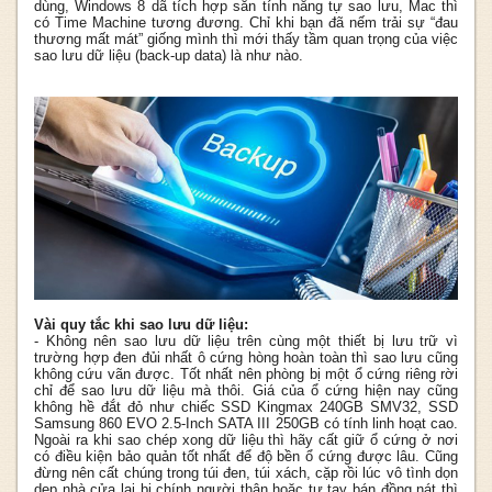
dùng, Windows 8 dã tích hợp sẵn tính năng tự sao lưu, Mac thì
có Time Machine tương đương. Chỉ khi bạn đã nếm trải sự “đau
thương mất mát” giống mình thì mới thấy tầm quan trọng của việc
sao lưu dữ liệu (back-up data) là như nào.
Vài quy tắc khi sao lưu dữ liệu:
- Không nên sao lưu dữ liệu trên cùng một thiết bị lưu trữ vì
trường hợp đen đủi nhất ô cứng hòng hoàn toàn thì sao lưu cũng
không cứu vãn được. Tốt nhất nên phòng bị một ổ cứng riêng rời
chỉ để sao lưu dữ liệu mà thôi. Giá của ổ cứng hiện nay cũng
không hề đắt đỏ như chiếc SSD Kingmax 240GB SMV32, SSD
Samsung 860 EVO 2.5-Inch SATA III 250GB có tính linh hoạt cao.
Ngoài ra khi sao chép xong dữ liệu thì hãy cất giữ ổ cứng ở nơi
có điều kiện bảo quản tốt nhất để độ bền ổ cứng được lâu. Cũng
đừng nên cất chúng trong túi đen, túi xách, cặp rồi lúc vô tình dọn
dẹp nhà cửa lại bị chính người thân hoặc tự tay bán đồng nát thì