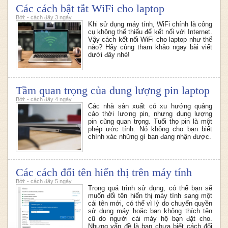
Các cách bật tắt WiFi cho laptop
Bởi: - cách đây 3 ngày
Khi sử dụng máy tính, WiFi chính là công
cụ không thể thiếu để kết nối với Internet.
Vậy cách kết nối WiFi cho laptop như thế
nào? Hãy cùng tham khảo ngay bài viết
dưới đây nhé!
Tầm quan trọng của dung lượng pin laptop
Bởi: - cách đây 4 ngày
Các nhà sản xuất có xu hướng quảng
cáo thời lượng pin, nhưng dung lượng
pin cũng quan trọng. Tuổi thọ pin là một
phép ước tính. Nó không cho bạn biết
chính xác những gì bạn đang nhận được.
Các cách đổi tên hiển thị trên máy tính
Bởi: - cách đây 5 ngày
Trong quá trình sử dụng, có thể bạn sẽ
muốn đổi tên hiển thị máy tính sang một
cái tên mới, có thể vì lý do chuyển quyền
sử dụng máy hoặc bạn không thích tên
cũ do người cài máy hộ bạn đặt cho.
Nhưng vấn đề là bạn chưa biết cách đổi