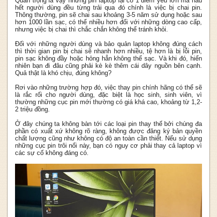
Quan trọng là vậy nhưng pin laptop lại có 1 điểm yếu lớn mà hầu
hết người dùng đều từng trải qua đó chính là việc bị chai pin.
Thông thường, pin sẽ chai sau khoảng 3-5 năm sử dụng hoặc sau
hơn 1000 lần sạc, có thể nhiều hơn đối với những dòng cao cấp,
nhưng việc bị chai thì chắc chắn không thể tránh khỏi.
Đối với những người dùng và bảo quản laptop không đúng cách
thì thời gian pin bị chai sẽ nhanh hơn nhiều, tệ hơn là bị lỗi pin,
pin sạc không đầy hoặc hỏng hẳn không thể sạc. Và khi đó, hiển
nhiên bạn đi đâu cũng phải kè kè thêm cái dây nguồn bên cạnh.
Quả thật là khó chịu, đúng không?
Rơi vào những trường hợp đó, việc thay pin chính hãng có thể sẽ
là rắc rối cho người dùng, đặc biệt là học sinh, sinh viên, vì
thường những cục pin mới thường có giá khá cao, khoảng từ 1,2-
2 triệu đồng.
Ở đây chúng ta không bàn tới các loại pin thay thế bởi chúng đa
phần có xuất xứ không rõ ràng, không được đăng ký bản quyền
chất lượng cũng như không có độ an toàn cần thiết. Nếu sử dụng
những cục pin trôi nổi này, bạn có nguy cơ phải thay cả laptop vì
các sự cố không đáng có.