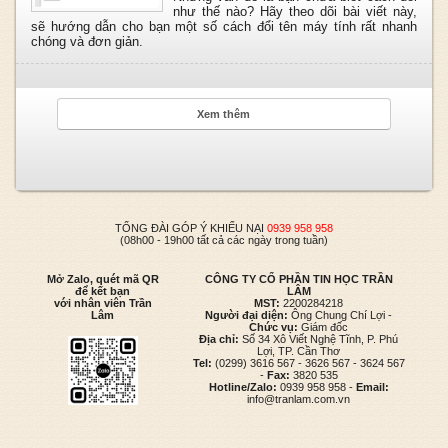
như thế nào? Hãy theo dõi bài viết này,
sẽ hướng dẫn cho bạn một số cách đổi tên máy tính rất nhanh
chóng và đơn giản.
Xem thêm
TỔNG ĐÀI GÓP Ý KHIẾU NẠI
0939 958 958
(08h00 - 19h00 tất cả các ngày trong tuần)
Mở Zalo, quét mã QR
CÔNG TY CỔ PHẦN TIN HỌC TRẦN
để kết bạn
LÂM
với nhân viên Trần
MST:
2200284218
Lâm
Người đại diện:
Ông Chung Chí Lợi -
Chức vụ:
Giám đốc
Địa chỉ:
Số 34 Xô Viết Nghệ Tĩnh, P. Phú
Lợi, TP. Cần Thơ
Tel:
(0299) 3616 567 - 3626 567 - 3624 567
-
Fax:
3820 535
Hotline/Zalo:
0939 958 958 -
Email:
info@tranlam.com.vn