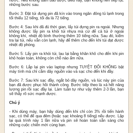
nước. Nếu không đảm bảo được điều này, bạn không nên tiếp tục
những bước sau.
Bước 3: Đặt túi đựng pin đã kín vào trong ngăn đông tủ lạnh trong
tối thiểu 12 tiếng, tối đa là 72 tiếng.
Bước 4: Sau khi đã đủ thời gian, lấy túi đựng pin ra ngoài. Nhưng
không được lấy pin ra khỏi túi nhựa mà cứ để cả túi ở ngoài
không khí, nhiệt độ bình thường thêm 10 tiếng nữa. Sau đó, kiểm
tra lại túi, nếu vẫn còn lạnh, hãy để thêm cho đến khi túi đạt được
nhiệt độ phòng.
Bước 5: Lấy pin ra khỏi túi, lau lại bằng khăn khô cho đến khi pin
khô hoàn toàn, không còn chỗ nào ẩm nữa.
Bước 6: Lắp lại pin vào laptop nhưng TUYỆT ĐỐI KHÔNG bật
máy tính mà chỉ cắm dây nguồn vào và sạc cho đến khi đầy.
Bước 7: Sau khi sạc đầy, ngắt bỏ dây nguồn, và lúc này pin của
bạn đã được phục hồi thành công. Bước tiếp theo là xả hết năng
lượng pin rồi sạc đầy lại. Làm tuần tự như vậy thêm 2-3 lần, bạn
sẽ thấy rõ sức mạnh được.
Chú ý
- Khi dùng máy, bạn hãy dùng đến khi chỉ còn 3% rồi tiến hành
sạc, có thể để qua đêm (hoặc sạc khoảng 8 tiếng) nếu được. Lặp
lại quá trình này 1 lần nữa và pin sẽ hoàn toàn sẵn sàng cho
những cuộc chiến mới cùng bạn.