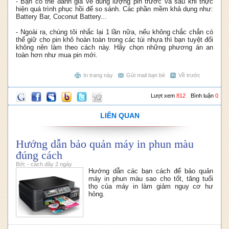
- Bạn có thế đánh giá về dung lượng pin trước và sau khi thực
hiện quá trình phục hồi để so sánh. Các phần mềm khả dụng như:
Battery Bar, Coconut Battery...
- Ngoài ra, chúng tôi nhắc lại 1 lần nữa, nếu không chắc chắn có
thể giữ cho pin khô hoàn toàn trong các túi nhựa thì bạn tuyệt đối
không nên làm theo cách này. Hãy chọn những phương án an
toàn hơn như mua pin mới.
In trang này
Gửi mail bạn bè
Về trước
Lượt xem
812
Bình luận
0
LIÊN QUAN
Hướng dẫn bảo quản máy in phun màu
đúng cách
Bởi: - cách đây 2 ngày
Hướng dẫn các bạn cách để bảo quản
máy in phun màu sao cho tốt, tăng tuổi
thọ của máy in làm giảm nguy cơ hư
hỏng.