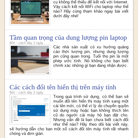
cụ không thể thiếu để kết nối với Internet.
Vậy cách kết nối WiFi cho laptop như thế
nào? Hãy cùng tham khảo ngay bài viết
dưới đây nhé!
Tầm quan trọng của dung lượng pin laptop
Bởi: - cách đây 1 ngày
Các nhà sản xuất có xu hướng quảng
cáo thời lượng pin, nhưng dung lượng
pin cũng quan trọng. Tuổi thọ pin là một
phép ước tính. Nó không cho bạn biết
chính xác những gì bạn đang nhận được.
Các cách đổi tên hiển thị trên máy tính
Bởi: - cách đây 2 ngày
Trong quá trình sử dụng, có thể bạn sẽ
muốn đổi tên hiển thị máy tính sang một
cái tên mới, có thể vì lý do chuyển quyền
sử dụng máy hoặc bạn không thích tên
cũ do người cài máy hộ bạn đặt cho.
Nhưng vấn đề là bạn chưa biết cách đổi
như thế nào? Hãy theo dõi bài viết này,
sẽ hướng dẫn cho bạn một số cách đổi tên máy tính rất nhanh
chóng và đơn giản.