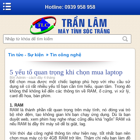
Hotline: 0939 958 958
Tin tức - Sự kiện
Tin công nghệ
5 yếu tố quan trọng khi chọn mua laptop
Bởi: Admin - cách đây 4 tháng
Để chọn mua được một chiếc laptop phù hợp với nhu cầu sử
dụng sẽ có rất nhiều yếu tố bạn cần tìm hiểu, quan tâm. Trong đó
không thể không kể đến các thông tin về RAM, ổ cứng, vi xử lý,
card đồ họa, bàn phím.
1. RAM
RAM là thành phần rất quan trọng trên máy tính, nó đóng vai trò
bộ nhớ đệm, tạo không gian khi bạn chạy ứng dụng. Dù là bạn
duyệt web, xem phim hay nghe nhạc cũng đều khá “ngốn” RAM và
nếu RAM bị đầy thì máy sẽ dễ bị giật, lag.
Với thời đại công nghệ thông tin như hiện nay, tốt nhất bạn nên
chọn mua máy có từ 4GB RAM trở lên. Thậm chí nếu bạn làm đồ