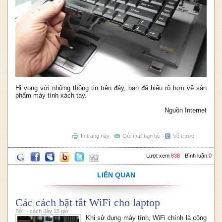
Hi vọng với những thông tin trên đây, bạn đã hiểu rõ hơn về sản
phẩm máy tính xách tay.
Nguồn Internet
In trang này
Gửi mail bạn bè
Về trước
Lượt xem
838
Bình luận
0
LIÊN QUAN
Các cách bật tắt WiFi cho laptop
Bởi: - cách đây 15 giờ
Khi sử dụng máy tính, WiFi chính là công