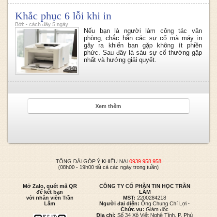
Khắc phục 6 lỗi khi in
Bởi: - cách đây 5 ngày
Nếu bạn là người làm công tác văn
phòng, chắc hẳn các sự cố mà máy in
gây ra khiến bạn gặp không ít phiền
phức. Sau đây là sáu sự cố thường gặp
nhất và hướng giải quyết.
Xem thêm
TỔNG ĐÀI GÓP Ý KHIẾU NẠI
0939 958 958
(08h00 - 19h00 tất cả các ngày trong tuần)
Mở Zalo, quét mã QR
CÔNG TY CỔ PHẦN TIN HỌC TRẦN
để kết bạn
LÂM
với nhân viên Trần
MST:
2200284218
Lâm
Người đại diện:
Ông Chung Chí Lợi -
Chức vụ:
Giám đốc
Địa chỉ:
Số 34 Xô Viết Nghệ Tĩnh, P. Phú