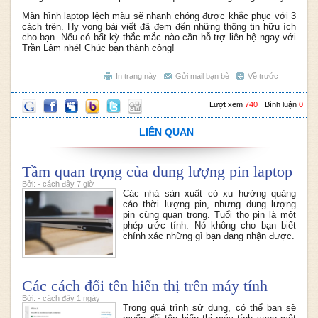
Màn hình laptop lệch màu sẽ nhanh chóng được khắc phục với 3
cách trên. Hy vọng bài viết đã đem đến những thông tin hữu ích
cho bạn. Nếu có bất kỳ thắc mắc nào cần hỗ trợ liên hệ ngay với
Trần Lâm nhé! Chúc bạn thành công!
In trang này
Gửi mail bạn bè
Về trước
Lượt xem
740
Bình luận
0
LIÊN QUAN
Tầm quan trọng của dung lượng pin laptop
Bởi: - cách đây 7 giờ
Các nhà sản xuất có xu hướng quảng
cáo thời lượng pin, nhưng dung lượng
pin cũng quan trọng. Tuổi thọ pin là một
phép ước tính. Nó không cho bạn biết
chính xác những gì bạn đang nhận được.
Các cách đổi tên hiển thị trên máy tính
Bởi: - cách đây 1 ngày
Trong quá trình sử dụng, có thể bạn sẽ