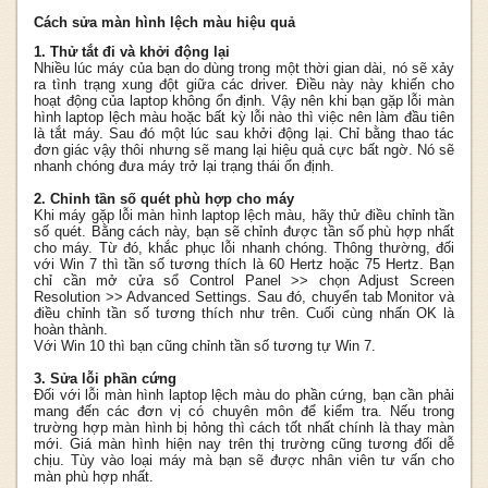
Cách sửa màn hình lệch màu hiệu quả
1. Thử tắt đi và khởi động lại
Nhiều lúc máy của bạn do dùng trong một thời gian dài, nó sẽ xảy
ra tình trạng xung đột giữa các driver. Điều này này khiến cho
hoạt động của laptop không ổn định. Vậy nên khi bạn gặp lỗi màn
hình laptop lệch màu hoặc bất kỳ lỗi nào thì việc nên làm đầu tiên
là tắt máy. Sau đó một lúc sau khởi động lại. Chỉ bằng thao tác
đơn giác vậy thôi nhưng sẽ mang lại hiệu quả cực bất ngờ. Nó sẽ
nhanh chóng đưa máy trở lại trạng thái ổn định.
2. Chỉnh tần số quét phù hợp cho máy
Khi máy gặp lỗi màn hình laptop lệch màu, hãy thử điều chỉnh tần
số quét. Bằng cách này, bạn sẽ chỉnh được tần số phù hợp nhất
cho máy. Từ đó, khắc phục lỗi nhanh chóng. Thông thường, đối
với Win 7 thì tần số tương thích là 60 Hertz hoặc 75 Hertz. Bạn
chỉ cần mở cửa sổ Control Panel >> chọn Adjust Screen
Resolution >> Advanced Settings. Sau đó, chuyển tab Monitor và
điều chỉnh tần số tương thích như trên. Cuối cùng nhấn OK là
hoàn thành.
Với Win 10 thì bạn cũng chỉnh tần số tương tự Win 7.
3. Sửa lỗi phần cứng
Đối với lỗi màn hình laptop lệch màu do phần cứng, bạn cần phải
mang đến các đơn vị có chuyên môn để kiểm tra. Nếu trong
trường hợp màn hình bị hỏng thì cách tốt nhất chính là thay màn
mới. Giá màn hình hiện nay trên thị trường cũng tương đối dễ
chịu. Tùy vào loại máy mà bạn sẽ được nhân viên tư vấn cho
màn phù hợp nhất.