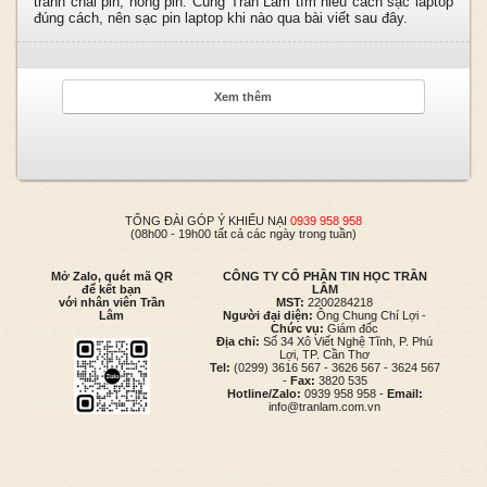
tránh chai pin, hỏng pin. Cùng Trần Lâm tìm hiểu cách sạc laptop
đúng cách,
nên sạc pin laptop khi nào
qua bài viết sau đây.
Xem thêm
TỔNG ĐÀI GÓP Ý KHIẾU NẠI
0939 958 958
(08h00 - 19h00 tất cả các ngày trong tuần)
Mở Zalo, quét mã QR
CÔNG TY CỔ PHẦN TIN HỌC TRẦN
để kết bạn
LÂM
với nhân viên Trần
MST:
2200284218
Lâm
Người đại diện:
Ông Chung Chí Lợi -
Chức vụ:
Giám đốc
Địa chỉ:
Số 34 Xô Viết Nghệ Tĩnh, P. Phú
Lợi, TP. Cần Thơ
Tel:
(0299) 3616 567 - 3626 567 - 3624 567
-
Fax:
3820 535
Hotline/Zalo:
0939 958 958 -
Email:
info@tranlam.com.vn