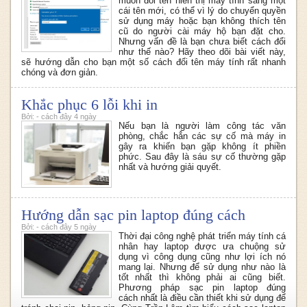
muốn đổi tên hiển thị máy tính sang một
cái tên mới, có thể vì lý do chuyển quyền
sử dụng máy hoặc bạn không thích tên
cũ do người cài máy hộ bạn đặt cho.
Nhưng vấn đề là bạn chưa biết cách đổi
như thế nào? Hãy theo dõi bài viết này,
sẽ hướng dẫn cho bạn một số cách đổi tên máy tính rất nhanh
chóng và đơn giản.
Khắc phục 6 lỗi khi in
Bởi: - cách đây 4 ngày
Nếu bạn là người làm công tác văn
phòng, chắc hẳn các sự cố mà máy in
gây ra khiến bạn gặp không ít phiền
phức. Sau đây là sáu sự cố thường gặp
nhất và hướng giải quyết.
Hướng dẫn sạc pin laptop đúng cách
Bởi: - cách đây 5 ngày
Thời đại công nghệ phát triển máy tính cá
nhân hay laptop được ưa chuộng sử
dụng vì công dụng cũng như lợi ích nó
mang lại. Nhưng để sử dụng như nào là
tốt nhất thì không phải ai cũng biết.
Phương pháp sạc pin laptop đúng
cách nhất là điều cần thiết khi sử dụng để