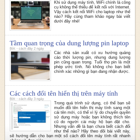
Khi sử dụng máy tính, WiFi chính là công
cụ không thể thiếu để kết nối với Internet.
Vậy cách kết nối WiFi cho laptop như thế
nào? Hãy cùng tham khảo ngay bài viết
dưới đây nhé!
Tầm quan trọng của dung lượng pin laptop
Bởi: - cách đây 2 ngày
Các nhà sản xuất có xu hướng quảng
cáo thời lượng pin, nhưng dung lượng
pin cũng quan trọng. Tuổi thọ pin là một
phép ước tính. Nó không cho bạn biết
chính xác những gì bạn đang nhận được.
Các cách đổi tên hiển thị trên máy tính
Bởi: - cách đây 3 ngày
Trong quá trình sử dụng, có thể bạn sẽ
muốn đổi tên hiển thị máy tính sang một
cái tên mới, có thể vì lý do chuyển quyền
sử dụng máy hoặc bạn không thích tên
cũ do người cài máy hộ bạn đặt cho.
Nhưng vấn đề là bạn chưa biết cách đổi
như thế nào? Hãy theo dõi bài viết này,
sẽ hướng dẫn cho bạn một số cách đổi tên máy tính rất nhanh