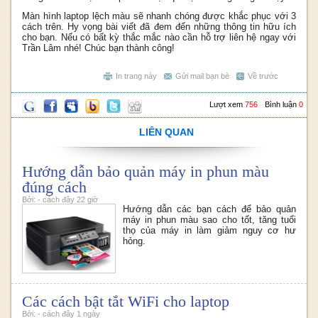
Màn hình laptop lệch màu sẽ nhanh chóng được khắc phục với 3
cách trên. Hy vọng bài viết đã đem đến những thông tin hữu ích
cho bạn. Nếu có bất kỳ thắc mắc nào cần hỗ trợ liên hệ ngay với
Trần Lâm nhé! Chúc bạn thành công!
In trang này
Gửi mail bạn bè
Về trước
Lượt xem
756
Bình luận
0
LIÊN QUAN
Hướng dẫn bảo quản máy in phun màu
đúng cách
Bởi: - cách đây 22 giờ
Hướng dẫn các bạn cách để bảo quản
máy in phun màu sao cho tốt, tăng tuổi
thọ của máy in làm giảm nguy cơ hư
hỏng.
Các cách bật tắt WiFi cho laptop
Bởi: - cách đây 1 ngày