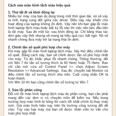
Cách sửa màn hình lệch màu hiệu quả
1. Thử tắt đi và khởi động lại
Nhiều lúc máy của bạn do dùng trong một thời gian dài, nó sẽ xảy
ra tình trạng xung đột giữa các driver. Điều này này khiến cho
hoạt động của laptop không ổn định. Vậy nên khi bạn gặp lỗi màn
hình laptop lệch màu hoặc bất kỳ lỗi nào thì việc nên làm đầu tiên
là tắt máy. Sau đó một lúc sau khởi động lại. Chỉ bằng thao tác
đơn giác vậy thôi nhưng sẽ mang lại hiệu quả cực bất ngờ. Nó sẽ
nhanh chóng đưa máy trở lại trạng thái ổn định.
2. Chỉnh tần số quét phù hợp cho máy
Khi máy gặp lỗi màn hình laptop lệch màu, hãy thử điều chỉnh tần
số quét. Bằng cách này, bạn sẽ chỉnh được tần số phù hợp nhất
cho máy. Từ đó, khắc phục lỗi nhanh chóng. Thông thường, đối
với Win 7 thì tần số tương thích là 60 Hertz hoặc 75 Hertz. Bạn
chỉ cần mở cửa sổ Control Panel >> chọn Adjust Screen
Resolution >> Advanced Settings. Sau đó, chuyển tab Monitor và
điều chỉnh tần số tương thích như trên. Cuối cùng nhấn OK là
hoàn thành.
Với Win 10 thì bạn cũng chỉnh tần số tương tự Win 7.
3. Sửa lỗi phần cứng
Đối với lỗi màn hình laptop lệch màu do phần cứng, bạn cần phải
mang đến các đơn vị có chuyên môn để kiểm tra. Nếu trong
trường hợp màn hình bị hỏng thì cách tốt nhất chính là thay màn
mới. Giá màn hình hiện nay trên thị trường cũng tương đối dễ
chịu. Tùy vào loại máy mà bạn sẽ được nhân viên tư vấn cho
màn phù hợp nhất.