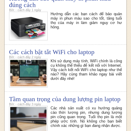
đúng cách
Bởi: - cách đây 1 ngày
Hướng dẫn các bạn cách để bảo quản
máy in phun màu sao cho tốt, tăng tuổi
thọ của máy in làm giảm nguy cơ hư
hỏng.
Các cách bật tắt WiFi cho laptop
Bởi: - cách đây 2 ngày
Khi sử dụng máy tính, WiFi chính là công
cụ không thể thiếu để kết nối với Internet.
Vậy cách kết nối WiFi cho laptop như thế
nào? Hãy cùng tham khảo ngay bài viết
dưới đây nhé!
Tầm quan trọng của dung lượng pin laptop
Bởi: - cách đây 3 ngày
Các nhà sản xuất có xu hướng quảng
cáo thời lượng pin, nhưng dung lượng
pin cũng quan trọng. Tuổi thọ pin là một
phép ước tính. Nó không cho bạn biết
chính xác những gì bạn đang nhận được.