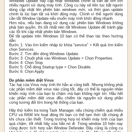
Windows Update hay cập nhật Windows chính là vấn đề lớn với
nhiều người sử dụng máy tính. Công cụ này sẽ liên tục bắt người
dùng cập nhật lên phiên bản windows mới, và thời gian update
chính là lúc bạn tắt và khởi động máy. Chính vì thế người dùng
cần tắt Window Update nếu muốn máy tính khởi động nhanh.
Hơn nữa, nếu bạn đang sử dụng các phiên bản Windows không
phải bản quyền, thì tốt nhất nên tắt Windows Update để tránh gặp
các lỗi khi cập nhật phiên bản Windows.
Để tắt update trên Windows 10 bạn có thể thao tác theo hướng
dẫn:
Bước 1: Vào tìm kiếm nhập từ khóa “service” > Kết quả tìm kiếm
chọn Services.
Bước 2: Tìm đến dòng Windows Update.
Bước 3: Chuột phải vào Windows Update > Chọn Properties.
Bước 4: Chọn Stop.
Bước 5: Chỗ dòng Startup type > Chọn Disable.
Bước 6: Chọn Apply
Do phần mềm diệt Virus
Tác hại của Virus máy tính thì hẳn ai cũng biết. Nhưng không phải
các phần mềm diệt virus nào cũng tốt, đây có thể là nguyên nhân
khiến máy tính của bạn bị chậm mà bạn không ngờ tới. Hầu hết
các phần mềm diệt virus đều chiếm tài nguyên sử dụng phần
cứng tương đối lớn trong hệ thống của bạn.
Hãy thử kiểm tra trong Task Manager, nếu chúng chiếm quá nhiều
CPU và RAM khi hoạt động thì bạn có thể tạm thời tắt chúng đi
khi chưa cần thiết. Trong trường hợp nó khiến máy tính của bạn
quá chậm, tốt nhất hãy xóa hẳn nó đi. Trong window 10 hiện nay
cũng được tích hợp sẵn Window Defender. Đây cũng là công cụ