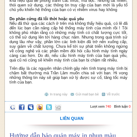
khá hiệu quả để phòng tránh các virus, mã độc. Nhưng tất nhiên,
thói quen sử dụng, các thông tin truy cập của bạn mới là yếu tố
chủ yếu khiến hệ thống của bạn có vị nhiễm virus hay không
Do phần cứng đã lỗi thời hoặc quá yếu
Nếu đã thử qua các cách ở trên mà không thấy hiệu quả, có lẽ đã
đến lúc bạn cần nâng cấp hệ thống máy tính của mình rồi ! Tôi
không phủ nhận rằng có những máy tính có chất lượng cực tốt,
có thể sử dụng lên tới hàng chục năm. Nhưng trong quá trình sử
dụng lâu như vậy, phần lớn các linh kiện đã trở nên xuống cấp,
suy giảm về chất lượng. Chưa kể tới sự phát triển không ngừng
về công nghệ và các phần mềm đòi hỏi cấu hình máy tính ngày
càng cao hơn. Do đó, nếu cấu hình máy tính của bạn quá yếu,
quá cũ nó cũng sẽ khiến máy tính của bạn bị chậm rất nhiều.
Trên đây là các nguyên nhân chính gây nên tình trạng máy tính bị
chậm bất thường mà Trần Lâm muốn chia sẻ với bạn. Hi vọng
những thông tin này sẽ giúp bạn xử lý được sự cố, tăng tốc máy
tính của bạn.
In trang này
Gửi mail bạn bè
Về trước
Lượt xem
740
Bình luận
0
LIÊN QUAN
Hướng dẫn bảo quản máy in phun màu