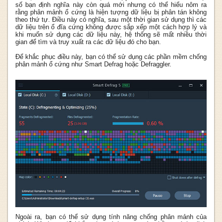
số bạn định nghĩa này còn quá mới nhưng có thể hiểu nôm ra
rằng phân mảnh ổ cứng là hiện tượng dữ liệu bị phân tán không
theo thứ tự. Điều này có nghĩa, sau một thời gian sử dụng thì các
dữ liệu trên ổ đĩa cứng không được sắp xếp một cách hợp lý và
khi muốn sử dụng các dữ liệu này, hệ thống sẽ mất nhiều thời
gian để tìm và truy xuất ra các dữ liệu đó cho bạn.
Để khắc phục điều này, bạn có thể sử dụng các phần mềm chống
phân mảnh ổ cứng như Smart Defrag hoặc Defraggler.
Ngoài ra, bạn có thể sử dụng tính năng chống phân mảnh của