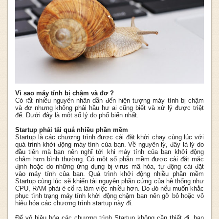
Vì sao máy tính bị chậm và đơ ?
Có rất nhiều nguyên nhân dẫn đến hiện tượng máy tính bị chậm
và đơ nhưng không phải hầu hư ai cũng biết và xử lý được triệt
để. Dưới đây là một số lý do phổ biến nhất.
Startup phải tải quá nhiều phần mềm
Startup là các chương trình được cài đặt khởi chạy cùng lúc với
quá trình khởi động máy tính của bạn. Về nguyên lý, đây là lý do
đầu tiên mà bạn nên nghĩ tới khi máy tính của bạn khởi động
chậm hơn bình thường. Có một số phần mềm được cài đặt mặc
định hoặc do những ứng dụng bị virus mã hóa, tự động cài đặt
vào máy tính của bạn. Quá trình khởi động nhiều phần mềm
Startup cùng lúc sẽ khiến tài nguyên phần cứng của hệ thống như
CPU, RAM phải è cổ ra làm việc nhiều hơn. Do đó nếu muốn khắc
phục tình trạng máy tính khởi động chậm bạn nên gỡ bỏ hoặc vô
hiệu hóa các chương trình startup này đi.
Để vô hiệu hóa các chương trình Startup không cần thiết đi, bạn