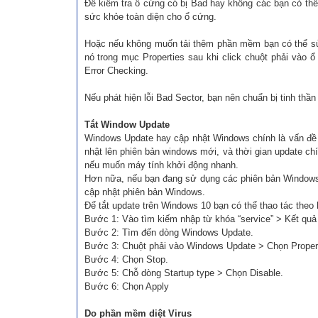
Để kiểm tra ổ cứng có bị Bad hay không các bạn có th
sức khỏe toàn diện cho ổ cứng.
Hoặc nếu không muốn tải thêm phần mềm bạn có thể s
nó trong mục Properties sau khi click chuột phải vào
Error Checking.
Nếu phát hiện lỗi Bad Sector, bạn nên chuẩn bị tinh thầ
Tắt Window Update
Windows Update hay cập nhật Windows chính là vấn đề 
nhật lên phiên bản windows mới, và thời gian update ch
nếu muốn máy tính khởi động nhanh.
Hơn nữa, nếu bạn đang sử dụng các phiên bản Windows k
cập nhật phiên bản Windows.
Để tắt update trên Windows 10 bạn có thể thao tác theo
Bước 1: Vào tìm kiếm nhập từ khóa “service” > Kết quả
Bước 2: Tìm đến dòng Windows Update.
Bước 3: Chuột phải vào Windows Update > Chọn Propert
Bước 4: Chọn Stop.
Bước 5: Chỗ dòng Startup type > Chọn Disable.
Bước 6: Chọn Apply
Do phần mềm diệt Virus