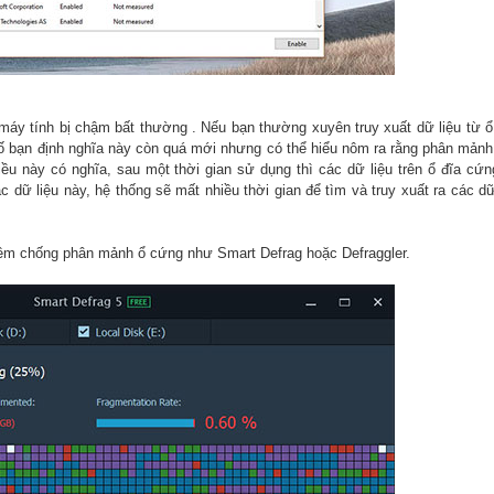
áy tính bị chậm bất thường . Nếu bạn thường xuyên truy xuất dữ liệu từ ổ 
số bạn định nghĩa này còn quá mới nhưng có thể hiểu nôm ra rằng phân mản
iều này có nghĩa, sau một thời gian sử dụng thì các dữ liệu trên ổ đĩa cứ
ữ liệu này, hệ thống sẽ mất nhiều thời gian để tìm và truy xuất ra các dữ
ềm chống phân mảnh ổ cứng như Smart Defrag hoặc Defraggler.