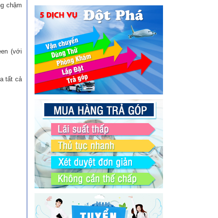
ng chậm
en (với
a tất cả