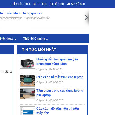
Giới thiệu
Tin tức
Liên hệ
Sơ đồ site
hăm sóc khách hàng qua zalo
heo: Administrator - Cập nhật: 27/07/2022
Điện thoại
Thiết bị Gaming
TIN TỨC MỚI NHẤT
Hướng dẫn bảo quản máy in
phun màu đúng cách
Cập nhật: 07/08/2026
 nhất là
Các cách bật tắt WiFi cho laptop
Cập nhật: 06/08/2026
Tầm quan trọng của dung lượng
pin laptop
Cập nhật: 05/08/2026
Các cách đổi tên hiển thị trên
máy tính