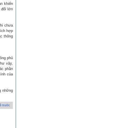
ân khiến
 đối lớn
khi chưa
tích hợp
ác thông
hông phủ
như vậy,
các phần
tính của
g những
ề trước