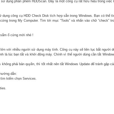
ể sử dụng phần phềm HDDScan. Đây là một công cụ rất hữu hiệu trong việc 
ử dụng công cụ HDD Check Disk tích hợp sẵn trong Windows. Bạn có thể t
 ổ cứng trong My Computer. Tìm tới mục “Tools” và nhấn vào chữ “check” t
n sắm ổ cứng mới nhé !
lớn với nhiều người sử dụng máy tính. Công cụ này sẽ liên tục bắt người 
ính là lúc bạn tắt và khởi động máy. Chính vì thế người dùng cần tắt Windo
hông phải bản quyền, thì tốt nhất nên tắt Windows Update để tránh gặp các
 hướng dẫn:
 tìm kiếm chọn Services.
ies.