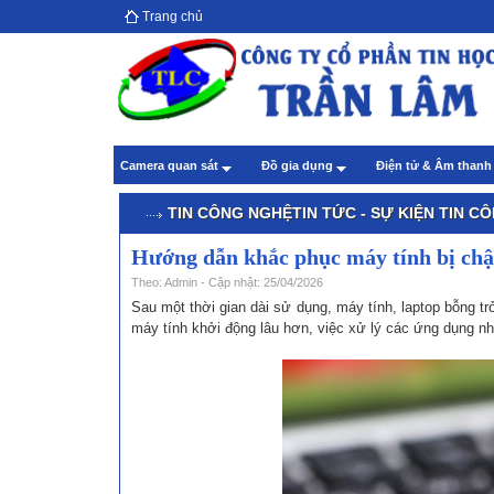
Trang chủ
Hướ
giả
Theo
Chă
Camera quan sát
Đồ gia dụng
Điện tử & Âm than
Theo
TIN CÔNG NGHỆ
TIN TỨC - SỰ KIỆN
TIN C
Hướng dẫn khắc phục máy tính bị ch
Theo: Admin - Cập nhật: 25/04/2026
Sau một thời gian dài sử dụng, máy tính, laptop bỗng 
máy tính khởi động lâu hơn, việc xử lý các ứng dụng nh