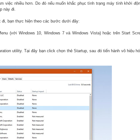
m việc nhiều hơn. Do đó nếu muốn khắc phục tình trạng máy tính khởi độ
p này đi.
t đi, bạn thực hiện theo các bước dưới đây:
Menu (với Windows 10, Windows 7 và Windows Vista) hoặc trên Start Scre
ion utility. Tại đây bạn click chọn thẻ Startup, sau đó tiến hành vô hiệu hó