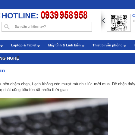
HOTLINE:
ng dẫn chèn hình nền trong Word với những thao tác đơn
C
n
T
: Administrator - Cập nhật: 22/07/2019
m sóc khách hàng qua zalo
h
Laptop & Tablet
Máy tính & Linh kiện
Thiết bị văn phòng
: Administrator - Cập nhật: 27/07/2022
ÔNG NGHỆ
ậm
trở nên chậm chạp, ì ạch không còn mượt mà như lúc mới mua. Dễ nhận thấy
ẹ nhất cũng tiêu tốn rất nhiều thời gian…