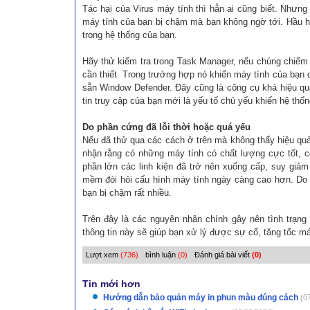
Tác hại của Virus máy tính thì hẳn ai cũng biết. Nhưng
máy tính của bạn bị chậm mà bạn không ngờ tới. Hầu h
trong hệ thống của bạn.
Hãy thử kiểm tra trong Task Manager, nếu chúng chiếm 
cần thiết. Trong trường hợp nó khiến máy tính của bạn 
sẵn Window Defender. Đây cũng là công cụ khá hiệu quả
tin truy cập của bạn mới là yếu tố chủ yếu khiến hệ thố
Do phần cứng đã lỗi thời hoặc quá yếu
Nếu đã thử qua các cách ở trên mà không thấy hiệu quả,
nhận rằng có những máy tính có chất lượng cực tốt, c
phần lớn các linh kiện đã trở nên xuống cấp, suy giả
mềm đòi hỏi cấu hình máy tính ngày càng cao hơn. Do 
bạn bị chậm rất nhiều.
Trên đây là các nguyên nhân chính gây nên tình trạn
thông tin này sẽ giúp bạn xử lý được sự cố, tăng tốc má
Lượt xem
(736)
bình luận
(0)
Đánh giá bài viết
(0)
Tin mới hơn
Hướng dẫn bảo quản máy in phun màu đúng cách
(0