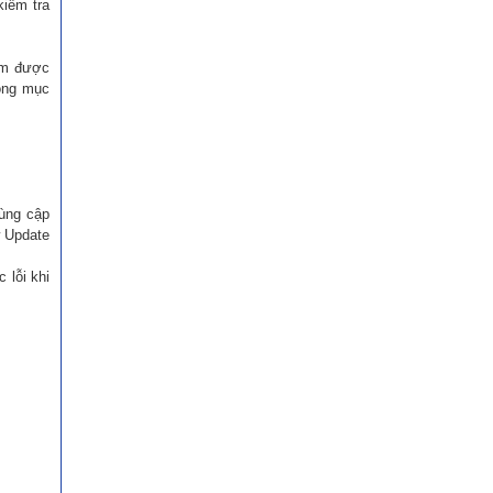
kiểm tra
ìm được
rong mục
dùng cập
w Update
 lỗi khi