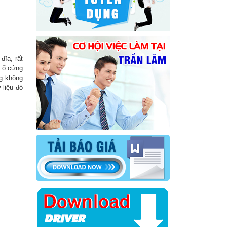
đĩa, rất
h ổ cứng
ng không
 liệu đó