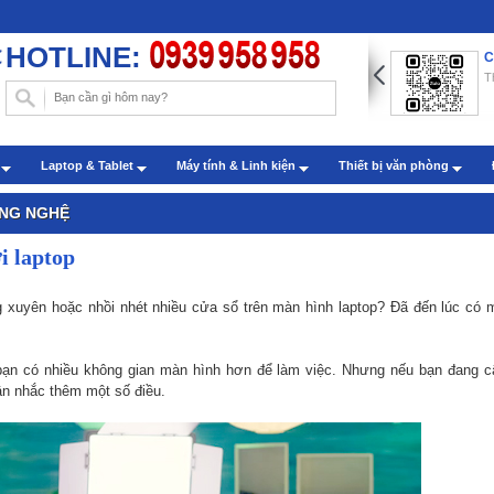
HOTLINE:
ng dẫn chèn hình nền trong Word với những thao tác đơn
C
n
T
: Administrator - Cập nhật: 22/07/2019
m sóc khách hàng qua zalo
h
Laptop & Tablet
Máy tính & Linh kiện
Thiết bị văn phòng
: Administrator - Cập nhật: 27/07/2022
ÔNG NGHỆ
i laptop
 xuyên hoặc nhồi nhét nhiều cửa sổ trên màn hình laptop? Đã đến lúc có
 bạn có nhiều không gian màn hình hơn để làm việc. Nhưng nếu bạn đang 
ân nhắc thêm một số điều.