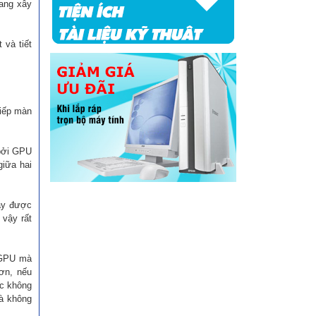
đang xây
 và tiết
tiếp màn
 bởi GPU
giữa hai
hạy được
 vậy rất
i GPU mà
ơn, nếu
ặc không
mà không