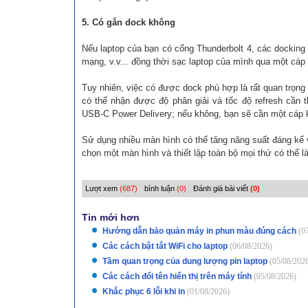
5. Có gắn dock không
Nếu laptop của bạn có cổng Thunderbolt 4, các docking s
mạng, v.v... đồng thời sạc laptop của mình qua một cáp
Tuy nhiên, việc có được dock phù hợp là rất quan trọng
có thể nhận được độ phân giải và tốc độ refresh cần 
USB-C Power Delivery; nếu không, bạn sẽ cần một cáp 
Sử dụng nhiều màn hình có thể tăng năng suất đáng kể 
chọn một màn hình và thiết lập toàn bộ mọi thứ có thể là
Lượt xem
(687)
bình luận
(0)
Đánh giá bài viết
(0)
Tin mới hơn
Hướng dẫn bảo quản máy in phun màu đúng cách
(0
Các cách bật tắt WiFi cho laptop
(06/08/2026)
Tầm quan trọng của dung lượng pin laptop
(05/08/202
Các cách đổi tên hiển thị trên máy tính
(05/08/2026)
Khắc phục 6 lỗi khi in
(01/08/2026)