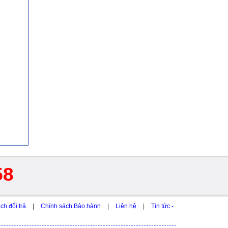
58
ch đổi trả
|
Chính sách Bảo hành
|
Liên hệ
|
Tin tức -