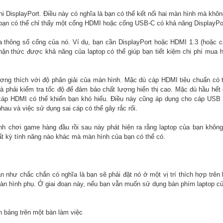
i DisplayPort. Điều này có nghĩa là bạn có thể kết nối hai màn hình mà khôn
, bạn có thể chỉ thấy một cổng HDMI hoặc cổng USB-C có khả năng DisplayPo
 thông số cổng của nó. Ví dụ, bạn cần DisplayPort hoặc HDMI 1.3 (hoặc 
n thức được khả năng của laptop có thể giúp bạn tiết kiệm chi phí mua 
ơng thích với độ phân giải của màn hình. Mặc dù cáp HDMI tiêu chuẩn có 
à phải kiểm tra tốc độ để đảm bảo chất lượng hiển thị cao. Mặc dù hầu hết 
cáp HDMI có thể khiến bạn khó hiểu. Điều này cũng áp dụng cho cáp USB 
au và việc sử dụng sai cáp có thể gây rắc rối.
h chơi game hàng đầu rồi sau này phát hiện ra rằng laptop của bạn khôn
ất kỳ tính năng nào khác mà màn hình của bạn có thể có.
như chắc chắn có nghĩa là bạn sẽ phải đặt nó ở một vị trí thích hợp trên
àn hình phụ. Ở giai đoạn này, nếu bạn vẫn muốn sử dụng bàn phím laptop c
h bảng trên một bàn làm việc