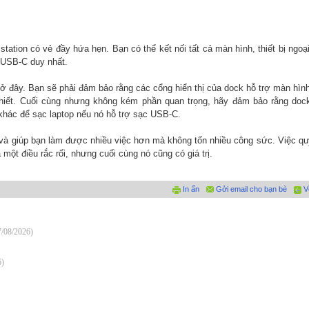
tation có vẻ đầy hứa hẹn. Bạn có thể kết nối tất cả màn hình, thiết bị ngoại
 USB-C duy nhất.
 ở đây. Bạn sẽ phải đảm bảo rằng các cổng hiển thị của dock hỗ trợ màn hìn
thiết. Cuối cùng nhưng không kém phần quan trọng, hãy đảm bảo rằng doc
khác để sạc laptop nếu nó hỗ trợ sạc USB-C.
và giúp bạn làm được nhiều việc hơn mà không tốn nhiều công sức. Việc qu
 một điều rắc rối, nhưng cuối cùng nó cũng có giá trị.
In ấn
Gởi email cho bạn bè
V
7/08/2026)
6)