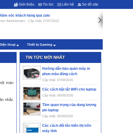
Giới thiệu
Tin tức
Liên hệ
Sơ đồ site
hăm sóc khách hàng qua zalo
heo: Administrator - Cập nhật: 27/07/2022
Điện thoại
Thiết bị Gaming
TIN TỨC MỚI NHẤT
Hướng dẫn bảo quản máy in
phun màu đúng cách
Cập nhật: 07/08/2026
 một màn
Các cách bật tắt WiFi cho laptop
Cập nhật: 06/08/2026
cân nhắc
Tầm quan trọng của dung lượng
pin laptop
Cập nhật: 05/08/2026
Các cách đổi tên hiển thị trên
máy tính