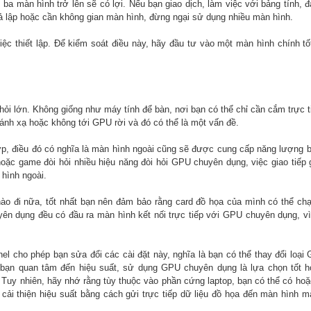
a màn hình trở lên sẽ có lợi. Nếu bạn giao dịch, làm việc với bảng tính, 
iả lập hoặc cần không gian màn hình, đừng ngại sử dụng nhiều màn hình.
c thiết lập. Để kiểm soát điều này, hãy đầu tư vào một màn hình chính tốt
 hỏi lớn. Không giống như máy tính để bàn, nơi bạn có thể chỉ cần cắm trực 
ánh xạ hoặc không tới GPU rời và đó có thể là một vấn đề.
hợp, điều đó có nghĩa là màn hình ngoài cũng sẽ được cung cấp năng lượng
oặc game đòi hỏi nhiều hiệu năng đòi hỏi GPU chuyên dụng, việc giao tiếp 
hình ngoài.
ào đi nữa, tốt nhất bạn nên đảm bảo rằng card đồ họa của mình có thể c
ên dụng đều có đầu ra màn hình kết nối trực tiếp với GPU chuyên dụng, vì
el cho phép bạn sửa đổi các cài đặt này, nghĩa là bạn có thể thay đổi loạ
 bạn quan tâm đến hiệu suất, sử dụng GPU chuyên dụng là lựa chọn tốt h
 Tuy nhiên, hãy nhớ rằng tùy thuộc vào phần cứng laptop, bạn có thể có ho
 cải thiện hiệu suất bằng cách gửi trực tiếp dữ liệu đồ họa đến màn hình 