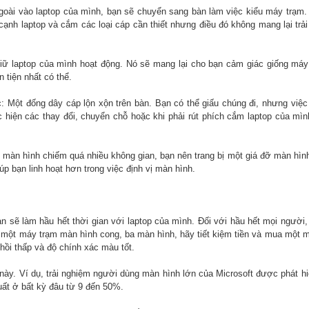
goài vào laptop của mình, bạn sẽ chuyển sang bàn làm việc kiểu máy trạm
ạnh laptop và cắm các loại cáp cần thiết nhưng điều đó không mang lại trả
iữ laptop của mình hoạt động. Nó sẽ mang lại cho bạn cảm giác giống máy
 tiện nhất có thể.
: Một đống dây cáp lộn xộn trên bàn. Bạn có thể giấu chúng đi, nhưng việc
 hiện các thay đổi, chuyển chỗ hoặc khi phải rút phích cắm laptop của mì
 màn hình chiếm quá nhiều không gian, bạn nên trang bị một giá đỡ màn hìn
iúp bạn linh hoạt hơn trong việc định vị màn hình.
 sẽ làm hầu hết thời gian với laptop của mình. Đối với hầu hết mọi người,
 một máy trạm màn hình cong, ba màn hình, hãy tiết kiệm tiền và mua một 
 hồi thấp và độ chính xác màu tốt.
này. Ví dụ, trải nghiệm người dùng màn hình lớn của Microsoft được phát h
uất ở bất kỳ đâu từ 9 đến 50%.