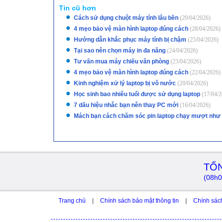
Tin cũ hơn
Cách sử dụng chuột máy tính lâu bền
(29/04/2026)
4 mẹo bảo vệ màn hình laptop đúng cách
(28/04/2026)
Hướng dẫn khắc phục máy tính bị chậm
(25/04/2026)
Tại sao nên chọn máy in đa năng
(24/04/2026)
Tư vấn mua máy chiếu văn phòng
(23/04/2026)
4 mẹo bảo vệ màn hình laptop đúng cách
(22/04/2026)
Kinh nghiệm xử lý laptop bị vô nước
(20/04/2026)
Học sinh bao nhiêu tuổi được sử dụng laptop
(17/04/2
7 dấu hiệu nhắc bạn nên thay PC mới
(16/04/2026)
Mách bạn cách chăm sóc pin laptop chạy mượt nh
TỔN
(08h0
Trang chủ
|
Chính sách bảo mật thông tin
|
Chính sác