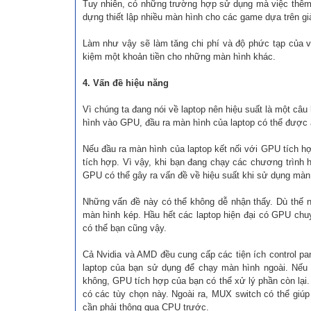
Tuy nhiên, có những trường hợp sử dụng mà việc thêm b
dựng thiết lập nhiều màn hình cho các game dựa trên g
Làm như vậy sẽ làm tăng chi phí và độ phức tạp của việ
kiệm một khoản tiền cho những màn hình khác.
4. Vấn đề hiệu năng
Vì chúng ta đang nói về laptop nên hiệu suất là một câu
hình vào GPU, đầu ra màn hình của laptop có thể được 
Nếu đầu ra màn hình của laptop kết nối với GPU tích 
tích hợp. Vì vậy, khi bạn đang chạy các chương trình h
GPU có thể gây ra vấn đề về hiệu suất khi sử dụng màn 
Những vấn đề này có thể không dễ nhận thấy. Dù thế n
màn hình kép. Hầu hết các laptop hiện đại có GPU chuy
có thể bạn cũng vậy.
Cả Nvidia và AMD đều cung cấp các tiện ích control pan
laptop của bạn sử dụng để chạy màn hình ngoài. Nếu
không, GPU tích hợp của bạn có thể xử lý phần còn lại.
có các tùy chọn này. Ngoài ra, MUX switch có thể giúp
cần phải thông qua CPU trước.