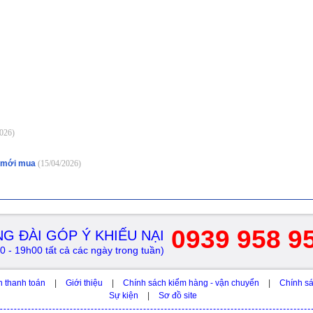
026)
ư mới mua
(15/04/2026)
0939 958 9
G ĐÀI GÓP Ý KHIẾU NẠI
0 - 19h00 tất cả các ngày trong tuần)
h thanh toán
|
Giới thiệu
|
Chính sách kiểm hàng - vận chuyển
|
Chính sá
Sự kiện
|
Sơ đồ site