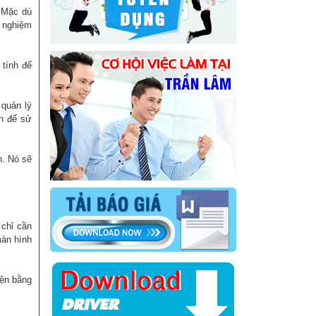
. Mặc dù
i nghiệm
 tính để
 quản lý
nh để sử
h. Nó sẽ
 chỉ cần
màn hình
iện bằng