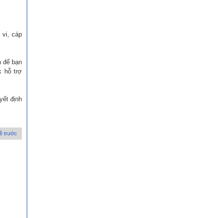
 vi, cáp
h để bạn
k hỗ trợ
yết định
ề trước