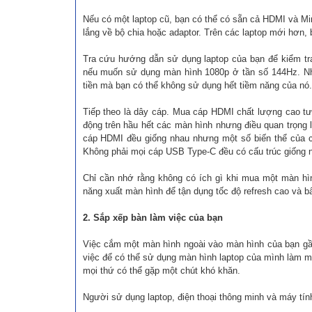
Nếu có một laptop cũ, bạn có thể có sẵn cả HDMI và Min
lắng về bộ chia hoặc adaptor. Trên các laptop mới hơn
Tra cứu hướng dẫn sử dụng laptop của bạn để kiểm tra
nếu muốn sử dụng màn hình 1080p ở tần số 144Hz. Nhậ
tiền mà bạn có thể không sử dụng hết tiềm năng của nó.
Tiếp theo là dây cáp. Mua cáp HDMI chất lượng cao tư
động trên hầu hết các màn hình nhưng điều quan trọng l
cáp HDMI đều giống nhau nhưng một số biến thể của 
Không phải mọi cáp USB Type-C đều có cấu trúc giống nh
Chỉ cần nhớ rằng không có ích gì khi mua một màn hìn
năng xuất màn hình để tận dụng tốc độ refresh cao và b
2. Sắp xếp bàn làm việc của bạn
Việc cắm một màn hình ngoài vào màn hình của bạn gần 
việc để có thể sử dụng màn hình laptop của mình làm m
mọi thứ có thể gặp một chút khó khăn.
Người sử dụng laptop, điện thoại thông minh và máy tín