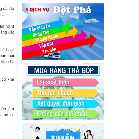
g cần lo
rt.
cao hơn)
hàng đắt
thể hoạt
các loại
Type-C.
g có khả
 bàn làm
ủa mình,