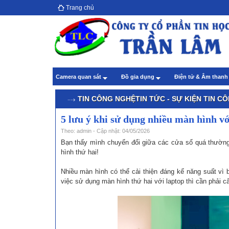
Trang chủ
Hướ
giả
Theo
Chă
Camera quan sát
Đồ gia dụng
Điện tử & Âm than
Theo
TIN CÔNG NGHỆ
TIN TỨC - SỰ KIỆN
TIN C
5 lưu ý khi sử dụng nhiều màn hình vớ
Theo: admin - Cập nhật: 04/05/2026
Bạn thấy mình chuyển đổi giữa các cửa sổ quá thường
hình thứ hai!
Nhiều màn hình có thể cải thiện đáng kể năng suất vì
việc sử dụng màn hình thứ hai với laptop thì cần phải c