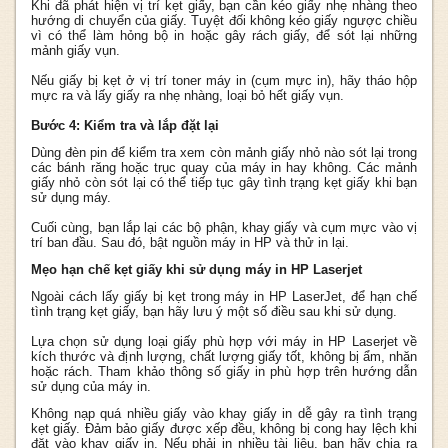
Khi đã phát hiện vị trí kẹt giấy, bạn cần kéo giấy nhẹ nhàng theo
hướng di chuyển của giấy. Tuyệt đối không kéo giấy ngược chiều
vì có thể làm hỏng bộ in hoặc gây rách giấy, để sót lại những
mảnh giấy vụn.
Nếu giấy bị kẹt ở vị trí toner máy in (cụm mực in), hãy tháo hộp
mực ra và lấy giấy ra nhẹ nhàng, loại bỏ hết giấy vụn.
Bước 4: Kiểm tra và lắp đặt lại
Dùng đèn pin để kiểm tra xem còn mảnh giấy nhỏ nào sót lại trong
các bánh răng hoặc trục quay của máy in hay không. Các mảnh
giấy nhỏ còn sót lại có thể tiếp tục gây tình trạng kẹt giấy khi bạn
sử dụng máy.
Cuối cùng, bạn lắp lại các bộ phận, khay giấy và cụm mực vào vị
trí ban đầu. Sau đó, bật nguồn máy in HP và thử in lại.
Mẹo hạn chế kẹt giấy khi sử dụng máy in HP Laserjet
Ngoài cách lấy giấy bị kẹt trong máy in HP LaserJet, để hạn chế
tình trạng kẹt giấy, bạn hãy lưu ý một số điều sau khi sử dụng.
Lựa chọn sử dụng loại giấy phù hợp với máy in HP Laserjet về
kích thước và định lượng, chất lượng giấy tốt, không bị ẩm, nhăn
hoặc rách. Tham khảo thông số giấy in phù hợp trên hướng dẫn
sử dụng của máy in.
Không nạp quá nhiều giấy vào khay giấy in dễ gây ra tình trạng
kẹt giấy. Đảm bảo giấy được xếp đều, không bị cong hay lệch khi
đặt vào khay giấy in. Nếu phải in nhiều tài liệu, bạn hãy chia ra