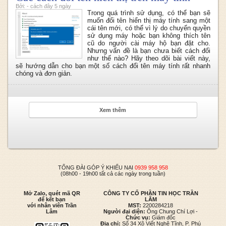
Bởi: - cách đây 5 ngày
Trong quá trình sử dụng, có thể bạn sẽ
muốn đổi tên hiển thị máy tính sang một
cái tên mới, có thể vì lý do chuyển quyền
sử dụng máy hoặc bạn không thích tên
cũ do người cài máy hộ bạn đặt cho.
Nhưng vấn đề là bạn chưa biết cách đổi
như thế nào? Hãy theo dõi bài viết này,
sẽ hướng dẫn cho bạn một số cách đổi tên máy tính rất nhanh
chóng và đơn giản.
Xem thêm
TỔNG ĐÀI GÓP Ý KHIẾU NẠI
0939 958 958
(08h00 - 19h00 tất cả các ngày trong tuần)
Mở Zalo, quét mã QR
CÔNG TY CỔ PHẦN TIN HỌC TRẦN
để kết bạn
LÂM
với nhân viên Trần
MST:
2200284218
Lâm
Người đại diện:
Ông Chung Chí Lợi -
Chức vụ:
Giám đốc
Địa chỉ:
Số 34 Xô Viết Nghệ Tĩnh, P. Phú