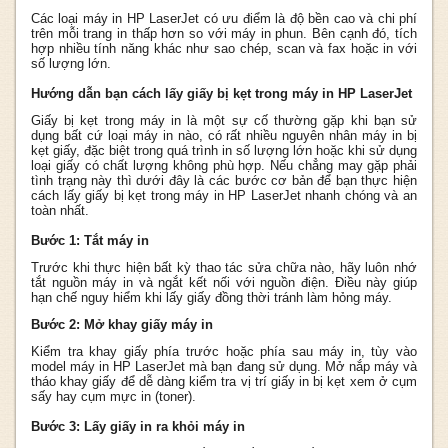
Các loại máy in HP LaserJet có ưu điểm là độ bền cao và chi phí
trên mỗi trang in thấp hơn so với máy in phun. Bên cạnh đó, tích
hợp nhiều tính năng khác như sao chép, scan và fax hoặc in với
số lượng lớn.
Hướng dẫn bạn cách lấy giấy bị kẹt trong máy in HP LaserJet
Giấy bị kẹt trong máy in là một sự cố thường gặp khi bạn sử
dụng bất cứ loại máy in nào, có rất nhiều nguyên nhân máy in bị
kẹt giấy, đặc biệt trong quá trình in số lượng lớn hoặc khi sử dụng
loại giấy có chất lượng không phù hợp. Nếu chẳng may gặp phải
tình trạng này thì dưới đây là các bước cơ bản để bạn thực hiện
cách lấy giấy bị kẹt trong máy in HP LaserJet nhanh chóng và an
toàn nhất.
Bước 1: Tắt máy in
Trước khi thực hiện bất kỳ thao tác sửa chữa nào, hãy luôn nhớ
tắt nguồn máy in và ngắt kết nối với nguồn điện. Điều này giúp
hạn chế nguy hiểm khi lấy giấy đồng thời tránh làm hỏng máy.
Bước 2: Mở khay giấy máy in
Kiểm tra khay giấy phía trước hoặc phía sau máy in, tùy vào
model máy in HP LaserJet mà bạn đang sử dụng. Mở nắp máy và
tháo khay giấy để dễ dàng kiểm tra vị trí giấy in bị kẹt xem ở cụm
sấy hay cụm mực in (toner).
Bước 3: Lấy giấy in ra khỏi máy in