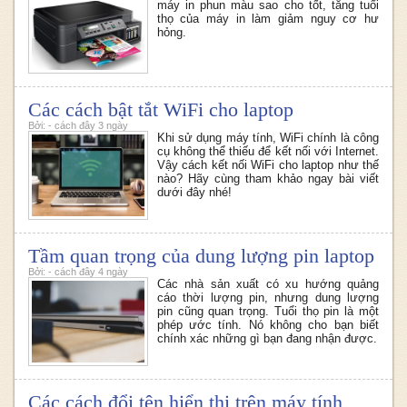
máy in phun màu sao cho tốt, tăng tuổi
thọ của máy in làm giảm nguy cơ hư
hỏng.
Các cách bật tắt WiFi cho laptop
Bởi: - cách đây 3 ngày
Khi sử dụng máy tính, WiFi chính là công
cụ không thể thiếu để kết nối với Internet.
Vậy cách kết nối WiFi cho laptop như thế
nào? Hãy cùng tham khảo ngay bài viết
dưới đây nhé!
Tầm quan trọng của dung lượng pin laptop
Bởi: - cách đây 4 ngày
Các nhà sản xuất có xu hướng quảng
cáo thời lượng pin, nhưng dung lượng
pin cũng quan trọng. Tuổi thọ pin là một
phép ước tính. Nó không cho bạn biết
chính xác những gì bạn đang nhận được.
Các cách đổi tên hiển thị trên máy tính