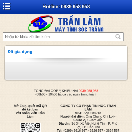
Hotline: 0939 958 958
Đồ gia dụng
TỔNG ĐÀI GÓP Ý KHIẾU NẠI
0939 958 958
(08h00 - 19h00 tất cả các ngày trong tuần)
Mở Zalo, quét mã QR
CÔNG TY CỔ PHẦN TIN HỌC TRẦN
để kết bạn
LÂM
với nhân viên Trần
MST:
2200284218
Lâm
Người đại diện:
Ông Chung Chí Lợi -
Chức vụ:
Giám đốc
Địa chỉ:
Số 34 Xô Viết Nghệ Tĩnh, P. Phú
Lợi, TP. Cần Thơ
Tel:
(0299) 3616 567 - 3626 567 - 3624 567