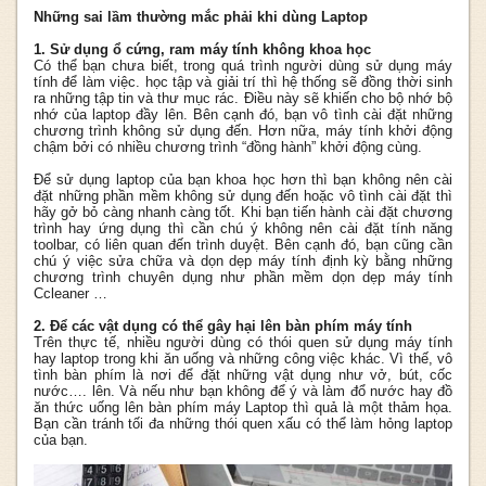
Những sai lầm thường mắc phải khi dùng Laptop
1. Sử dụng ổ cứng, ram máy tính không khoa học
Có thể bạn chưa biết, trong quá trình người dùng sử dụng máy
tính để làm việc. học tập và giải trí thì hệ thống sẽ đồng thời sinh
ra những tập tin và thư mục rác. Điều này sẽ khiến cho bộ nhớ bộ
nhớ của laptop đầy lên. Bên cạnh đó, bạn vô tình cài đặt những
chương trình không sử dụng đến. Hơn nữa, máy tính khởi động
chậm bởi có nhiều chương trình “đồng hành” khởi động cùng.
Để sử dụng laptop của bạn khoa học hơn thì bạn không nên cài
đặt những phần mềm không sử dụng đến hoặc vô tình cài đặt thì
hãy gở bỏ càng nhanh càng tốt. Khi bạn tiến hành cài đặt chương
trình hay ứng dụng thì cần chú ý không nên cài đặt tính năng
toolbar, có liên quan đến trình duyệt. Bên cạnh đó, bạn cũng cần
chú ý việc sửa chữa và dọn dẹp máy tính định kỳ bằng những
chương trình chuyên dụng như phần mềm dọn dẹp máy tính
Ccleaner …
2. Để các vật dụng có thể gây hại lên bàn phím máy tính
Trên thực tế, nhiều người dùng có thói quen sử dụng máy tính
hay laptop trong khi ăn uống và những công việc khác. Vì thế, vô
tình bàn phím là nơi để đặt những vật dụng như vở, bút, cốc
nước…. lên. Và nếu như bạn không để ý và làm đổ nước hay đồ
ăn thức uống lên bàn phím máy Laptop thì quả là một thảm họa.
Bạn cần tránh tối đa những thói quen xấu có thể làm hỏng laptop
của bạn.