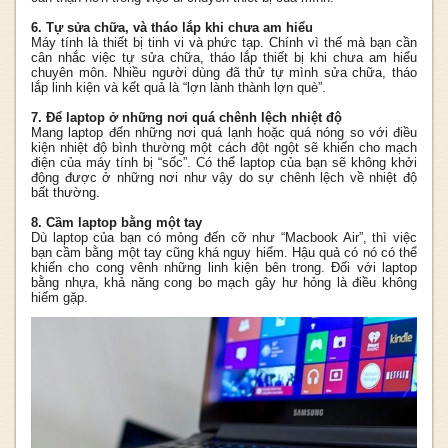
6. Tự sửa chữa, và tháo lắp khi chưa am hiểu
Máy tính là thiết bị tinh vi và phức tạp. Chính vì thế mà bạn cần
cân nhắc việc tự sửa chữa, tháo lắp thiết bị khi chưa am hiểu
chuyên môn. Nhiều người dùng đã thử tự mình sửa chữa, tháo
lắp linh kiện và kết quả là “lợn lành thành lợn què”.
7. Để laptop ở những nơi quá chênh lệch nhiệt độ
Mang laptop đến những nơi quá lạnh hoặc quá nóng so với điều
kiện nhiệt độ bình thường một cách đột ngột sẽ khiến cho mạch
điện của máy tính bị “sốc”. Có thể laptop của bạn sẽ không khởi
động được ở những nơi như vậy do sự chênh lệch về nhiệt độ
bất thường.
8. Cầm laptop bằng một tay
Dù laptop của bạn có mỏng đến cỡ như “Macbook Air”, thì việc
bạn cầm bằng một tay cũng khá nguy hiểm. Hậu quả có nó có thể
khiến cho cong vênh những linh kiện bên trong. Đối với laptop
bằng nhựa, khả năng cong bo mạch gây hư hỏng là điều không
hiếm gặp.