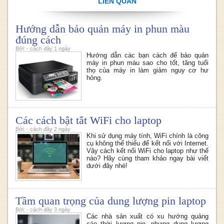
LIÊN QUAN
Hướng dẫn bảo quản máy in phun màu
đúng cách
Bởi: - cách đây 1 ngày
Hướng dẫn các bạn cách để bảo quản
máy in phun màu sao cho tốt, tăng tuổi
thọ của máy in làm giảm nguy cơ hư
hỏng.
Các cách bật tắt WiFi cho laptop
Bởi: - cách đây 2 ngày
Khi sử dụng máy tính, WiFi chính là công
cụ không thể thiếu để kết nối với Internet.
Vậy cách kết nối WiFi cho laptop như thế
nào? Hãy cùng tham khảo ngay bài viết
dưới đây nhé!
Tầm quan trọng của dung lượng pin laptop
Bởi: - cách đây 3 ngày
Các nhà sản xuất có xu hướng quảng
cáo thời lượng pin, nhưng dung lượng