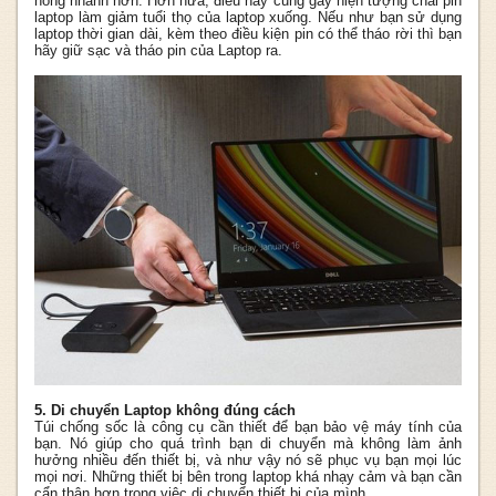
nóng nhanh hơn. Hơn nữa, điều này cũng gây hiện tượng chai pin
laptop làm giảm tuổi thọ của laptop xuống. Nếu như bạn sử dụng
laptop thời gian dài, kèm theo điều kiện pin có thể tháo rời thì bạn
hãy giữ sạc và tháo pin của Laptop ra.
5. Di chuyển Laptop không đúng cách
Túi chống sốc là công cụ cần thiết để bạn bảo vệ máy tính của
bạn. Nó giúp cho quá trình bạn di chuyển mà không làm ảnh
hưởng nhiều đến thiết bị, và như vậy nó sẽ phục vụ bạn mọi lúc
mọi nơi. Những thiết bị bên trong laptop khá nhạy cảm và bạn cần
cẩn thận hơn trong việc di chuyển thiết bị của mình.