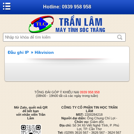
Hotline: 0939 958 958
Đầu ghi IP
Hikvision
TỔNG ĐÀI GÓP Ý KHIẾU NẠI
0939 958 958
(08h00 - 19h00 tất cả các ngày trong tuần)
Mở Zalo, quét mã QR
CÔNG TY CỔ PHẦN TIN HỌC TRẦN
để kết bạn
LÂM
với nhân viên Trần
MST:
2200284218
Lâm
Người đại diện:
Ông Chung Chí Lợi -
Chức vụ:
Giám đốc
Địa chỉ:
Số 34 Xô Viết Nghệ Tĩnh, P. Phú
Lợi, TP. Cần Thơ
Tel:
(0299) 3616 567 - 3626 567 - 3624 567