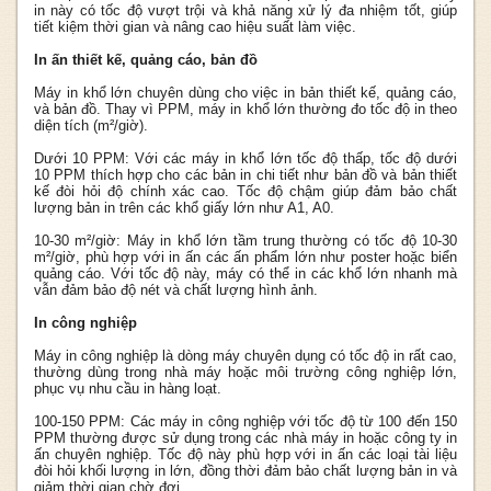
in này có tốc độ vượt trội và khả năng xử lý đa nhiệm tốt, giúp
tiết kiệm thời gian và nâng cao hiệu suất làm việc.
In ấn thiết kế, quảng cáo, bản đồ
Máy in khổ lớn chuyên dùng cho việc in bản thiết kế, quảng cáo,
và bản đồ. Thay vì PPM, máy in khổ lớn thường đo tốc độ in theo
diện tích (m²/giờ).
Dưới 10 PPM: Với các máy in khổ lớn tốc độ thấp, tốc độ dưới
10 PPM thích hợp cho các bản in chi tiết như bản đồ và bản thiết
kế đòi hỏi độ chính xác cao. Tốc độ chậm giúp đảm bảo chất
lượng bản in trên các khổ giấy lớn như A1, A0.
10-30 m²/giờ: Máy in khổ lớn tầm trung thường có tốc độ 10-30
m²/giờ, phù hợp với in ấn các ấn phẩm lớn như poster hoặc biển
quảng cáo. Với tốc độ này, máy có thể in các khổ lớn nhanh mà
vẫn đảm bảo độ nét và chất lượng hình ảnh.
In công nghiệp
Máy in công nghiệp là dòng máy chuyên dụng có tốc độ in rất cao,
thường dùng trong nhà máy hoặc môi trường công nghiệp lớn,
phục vụ nhu cầu in hàng loạt.
100-150 PPM: Các máy in công nghiệp với tốc độ từ 100 đến 150
PPM thường được sử dụng trong các nhà máy in hoặc công ty in
ấn chuyên nghiệp. Tốc độ này phù hợp với in ấn các loại tài liệu
đòi hỏi khối lượng in lớn, đồng thời đảm bảo chất lượng bản in và
giảm thời gian chờ đợi.