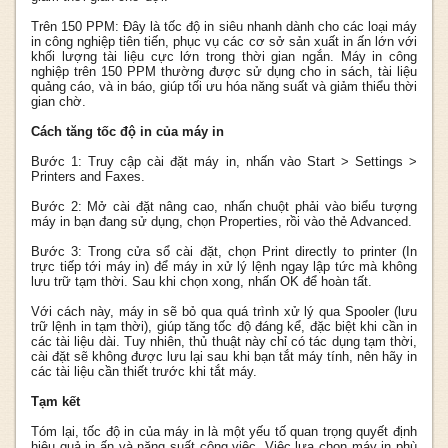
Trên 150 PPM: Đây là tốc độ in siêu nhanh dành cho các loại máy
in công nghiệp tiên tiến, phục vụ các cơ sở sản xuất in ấn lớn với
khối lượng tài liệu cực lớn trong thời gian ngắn. Máy in công
nghiệp trên 150 PPM thường được sử dụng cho in sách, tài liệu
quảng cáo, và in báo, giúp tối ưu hóa năng suất và giảm thiểu thời
gian chờ.
Cách tăng tốc độ in của máy in
Bước 1: Truy cập cài đặt máy in, nhấn vào Start > Settings >
Printers and Faxes.
Bước 2: Mở cài đặt nâng cao, nhấn chuột phải vào biểu tượng
máy in bạn đang sử dụng, chọn Properties, rồi vào thẻ Advanced.
Bước 3: Trong cửa sổ cài đặt, chọn Print directly to printer (In
trực tiếp tới máy in) để máy in xử lý lệnh ngay lập tức mà không
lưu trữ tạm thời. Sau khi chọn xong, nhấn OK để hoàn tất.
Với cách này, máy in sẽ bỏ qua quá trình xử lý qua Spooler (lưu
trữ lệnh in tạm thời), giúp tăng tốc độ đáng kể, đặc biệt khi cần in
các tài liệu dài. Tuy nhiên, thủ thuật này chỉ có tác dụng tạm thời,
cài đặt sẽ không được lưu lại sau khi bạn tắt máy tính, nên hãy in
các tài liệu cần thiết trước khi tắt máy.
Tạm kết
Tóm lại, tốc độ in của máy in là một yếu tố quan trọng quyết định
hiệu quả in ấn và năng suất công việc. Việc lựa chọn máy in phù