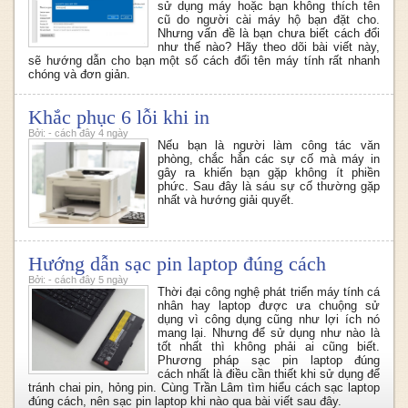
sử dụng máy hoặc bạn không thích tên
cũ do người cài máy hộ bạn đặt cho.
Nhưng vấn đề là bạn chưa biết cách đổi
như thế nào? Hãy theo dõi bài viết này,
sẽ hướng dẫn cho bạn một số cách đổi tên máy tính rất nhanh
chóng và đơn giản.
Khắc phục 6 lỗi khi in
Bởi: - cách đây 4 ngày
Nếu bạn là người làm công tác văn
phòng, chắc hẳn các sự cố mà máy in
gây ra khiến bạn gặp không ít phiền
phức. Sau đây là sáu sự cố thường gặp
nhất và hướng giải quyết.
Hướng dẫn sạc pin laptop đúng cách
Bởi: - cách đây 5 ngày
Thời đại công nghệ phát triển máy tính cá
nhân hay laptop được ưa chuộng sử
dụng vì công dụng cũng như lợi ích nó
mang lại. Nhưng để sử dụng như nào là
tốt nhất thì không phải ai cũng biết.
Phương pháp sạc pin laptop đúng
cách nhất là điều cần thiết khi sử dụng để
tránh chai pin, hỏng pin. Cùng Trần Lâm tìm hiểu cách sạc laptop
đúng cách,
nên sạc pin laptop khi nào
qua bài viết sau đây.