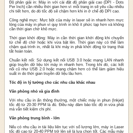
Độ phân giải in: Máy in với cài đặt độ phân giải cao (DPI - Dots
Per Inch) cần nhiều thời gian hơn vì mỗi trang in sẽ yêu cầu nhiều
chi tiết hơn, do đó tốc độ sẽ chậm hơn khi in ở chế độ DPI cao.
Công nghệ mực: Mực bột của máy in laser sẽ in nhanh hơn mực
lỏng của máy in phun vì quy trình in khô ít phức tạp hơn và không
cần thời gian chờ khô mực.
Thời gian khởi động: Máy in cần thời gian khởi động khi chuyển
từ chế độ chờ hoặc khi vừa bật lên. Thời gian này có thể làm
chậm quá trình in, nhất là khi máy in phải khởi động từ trạng thái
tắt hoàn toàn.
Chuẩn kết nối: Sử dụng kết nối USB 3.0 hoặc mạng LAN nhanh
giúp truyền dữ liệu tới máy in nhanh hơn. Trong khi đó, các kết
nối cũ như USB 2.0 hoặc mạng chậm hơn có thể làm giảm hiệu
suất in do thời gian truyền dữ liệu lâu hơn.
Tốc độ in lý tưởng cho các nhu cầu khác nhau
Văn phòng nhỏ và gia đình
Với nhu cầu in ấn thông thường, một chiếc máy in phun (Inkjet)
tốc độ từ 20-30 PPM là đủ. Điều này đảm bảo tốc độ in vừa phải
mà vẫn tiết kiệm chi phí.
Văn phòng trung bình - lớn
Nếu có nhu cầu in tài liệu liên tục với số lượng lớn, máy in Laser
tốc độ cao từ 20-40 PPM trở lên sẽ là lựa chọn tốt. Các mẫu máy