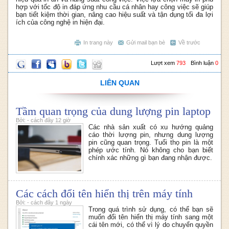
hợp với tốc độ in đáp ứng nhu cầu cá nhân hay công việc sẽ giúp
bạn tiết kiệm thời gian, nâng cao hiệu suất và tận dụng tối đa lợi
ích của công nghệ in hiện đại.
In trang này
Gửi mail bạn bè
Về trước
Lượt xem
793
Bình luận
0
LIÊN QUAN
Tầm quan trọng của dung lượng pin laptop
Bởi: - cách đây 12 giờ
Các nhà sản xuất có xu hướng quảng
cáo thời lượng pin, nhưng dung lượng
pin cũng quan trọng. Tuổi thọ pin là một
phép ước tính. Nó không cho bạn biết
chính xác những gì bạn đang nhận được.
Các cách đổi tên hiển thị trên máy tính
Bởi: - cách đây 1 ngày
Trong quá trình sử dụng, có thể bạn sẽ
muốn đổi tên hiển thị máy tính sang một
cái tên mới, có thể vì lý do chuyển quyền