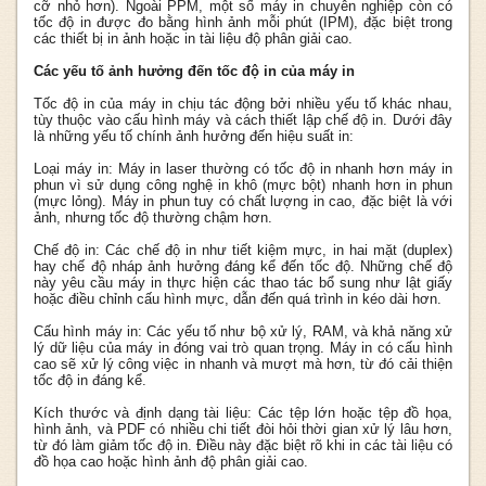
cỡ nhỏ hơn). Ngoài PPM, một số máy in chuyên nghiệp còn có
tốc độ in được đo bằng hình ảnh mỗi phút (IPM), đặc biệt trong
các thiết bị in ảnh hoặc in tài liệu độ phân giải cao.
Các yếu tố ảnh hưởng đến tốc độ in của máy in
Tốc độ in của máy in chịu tác động bởi nhiều yếu tố khác nhau,
tùy thuộc vào cấu hình máy và cách thiết lập chế độ in. Dưới đây
là những yếu tố chính ảnh hưởng đến hiệu suất in:
Loại máy in: Máy in laser thường có tốc độ in nhanh hơn máy in
phun vì sử dụng công nghệ in khô (mực bột) nhanh hơn in phun
(mực lỏng). Máy in phun tuy có chất lượng in cao, đặc biệt là với
ảnh, nhưng tốc độ thường chậm hơn.
Chế độ in: Các chế độ in như tiết kiệm mực, in hai mặt (duplex)
hay chế độ nháp ảnh hưởng đáng kể đến tốc độ. Những chế độ
này yêu cầu máy in thực hiện các thao tác bổ sung như lật giấy
hoặc điều chỉnh cấu hình mực, dẫn đến quá trình in kéo dài hơn.
Cấu hình máy in: Các yếu tố như bộ xử lý, RAM, và khả năng xử
lý dữ liệu của máy in đóng vai trò quan trọng. Máy in có cấu hình
cao sẽ xử lý công việc in nhanh và mượt mà hơn, từ đó cải thiện
tốc độ in đáng kể.
Kích thước và định dạng tài liệu: Các tệp lớn hoặc tệp đồ họa,
hình ảnh, và PDF có nhiều chi tiết đòi hỏi thời gian xử lý lâu hơn,
từ đó làm giảm tốc độ in. Điều này đặc biệt rõ khi in các tài liệu có
đồ họa cao hoặc hình ảnh độ phân giải cao.