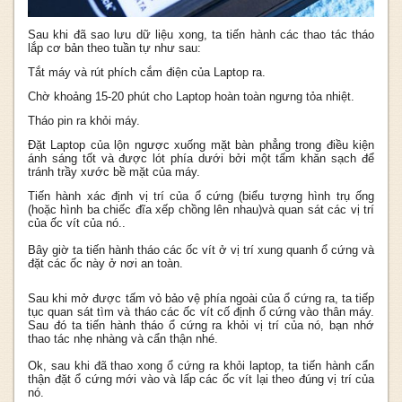
Sau khi đã sao lưu dữ liệu xong, ta tiến hành các thao tác tháo
lắp cơ bản theo tuần tự như sau:
Tắt máy và rút phích cắm điện của Laptop ra.
Chờ khoảng 15-20 phút cho Laptop hoàn toàn ngưng tỏa nhiệt.
Tháo pin ra khỏi máy.
Đặt Laptop của lộn ngược xuống mặt bàn phẳng trong điều kiện
ánh sáng tốt và được lót phía dưới bởi một tấm khăn sạch để
tránh trầy xước bề mặt của máy.
Tiến hành xác định vị trí của ổ cứng (biểu tượng hình trụ ống
(hoặc hình ba chiếc đĩa xếp chồng lên nhau)và quan sát các vị trí
của ốc vít của nó..
Bây giờ ta tiến hành tháo các ốc vít ở vị trí xung quanh ổ cứng và
đặt các ốc này ở nơi an toàn.
Sau khi mở được tấm vỏ bảo vệ phía ngoài của ổ cứng ra, ta tiếp
tục quan sát tìm và tháo các ốc vít cố định ổ cứng vào thân máy.
Sau đó ta tiến hành tháo ổ cứng ra khỏi vị trí của nó, bạn nhớ
thao tác nhẹ nhàng và cẩn thận nhé.
Ok, sau khi đã thao xong ổ cứng ra khỏi laptop, ta tiến hành cẩn
thận đặt ổ cứng mới vào và lấp các ốc vít lại theo đúng vị trí của
nó.