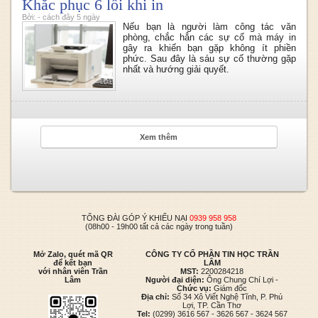
Khắc phục 6 lỗi khi in
Bởi: - cách đây 5 ngày
Nếu bạn là người làm công tác văn
phòng, chắc hẳn các sự cố mà máy in
gây ra khiến bạn gặp không ít phiền
phức. Sau đây là sáu sự cố thường gặp
nhất và hướng giải quyết.
Xem thêm
TỔNG ĐÀI GÓP Ý KHIẾU NẠI
0939 958 958
(08h00 - 19h00 tất cả các ngày trong tuần)
Mở Zalo, quét mã QR
CÔNG TY CỔ PHẦN TIN HỌC TRẦN
để kết bạn
LÂM
với nhân viên Trần
MST:
2200284218
Lâm
Người đại diện:
Ông Chung Chí Lợi -
Chức vụ:
Giám đốc
Địa chỉ:
Số 34 Xô Viết Nghệ Tĩnh, P. Phú
Lợi, TP. Cần Thơ
Tel:
(0299) 3616 567 - 3626 567 - 3624 567