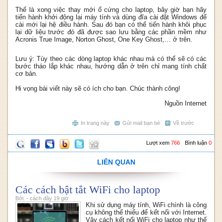
Thế là xong việc thay mới ổ cứng cho laptop, bây giờ bạn hãy
tiến hành khởi động lại máy tính và dùng đĩa cài đặt Windows để
cài mới lại hệ điều hành. Sau đó bạn có thể tiến hành khôi phục
lại dữ liệu trước đó đã được sao lưu bằng các phần mềm như
Acronis True Image, Norton Ghost, One Key Ghost,… ở trên.
Lưu ý: Tùy theo các dòng laptop khác nhau mà có thể sẽ có các
bước tháo lắp khác nhau, hướng dẫn ở trên chỉ mang tính chất
cơ bản.
Hi vọng bài viết này sẽ có ích cho bạn. Chúc thành công!
Nguồn Internet
In trang này
Gửi mail bạn bè
Về trước
Lượt xem
766
Bình luận
0
LIÊN QUAN
Các cách bật tắt WiFi cho laptop
Bởi: - cách đây 19 giờ
Khi sử dụng máy tính, WiFi chính là công
cụ không thể thiếu để kết nối với Internet.
Vậy cách kết nối WiFi cho laptop như thế