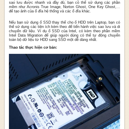
sao lưu được nhanh và đầy đủ, bạn có thể sử dụng các phần
mềm như Acronis True Image, Norton Ghost, One Key Ghost,…
để tạo ảnh của ổ đĩa hệ thống và các ổ đĩa khác.
Nếu bạn sử dụng ổ SSD thay thế cho ổ HDD trên Laptop, bạn có
thể sử dụng các tiện ích kèm theo để tiến hành việc sao lưu và di
chuyển dữ liệu. Ví dụ ổ SSD của Intel, có kèm theo phần mềm
Intel Data Migration để giúp người dùng có thể tự động chuyển
toàn bộ dữ liệu từ HDD sang SSD một dễ dàng nhất.
Thao tác thực hiện cơ bản: