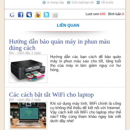
In trang này
Gửi mail bạn bè
Về trước
Lượt xem
645
Bình luận
0
LIÊN QUAN
Hướng dẫn bảo quản máy in phun màu
đúng cách
Bởi: - cách đây 1 ngày
Hướng dẫn các bạn cách để bảo quản
máy in phun màu sao cho tốt, tăng tuổi
thọ của máy in làm giảm nguy cơ hư
hỏng.
Các cách bật tắt WiFi cho laptop
Bởi: - cách đây 2 ngày
Khi sử dụng máy tính, WiFi chính là công
cụ không thể thiếu để kết nối với Internet.
Vậy cách kết nối WiFi cho laptop như thế
nào? Hãy cùng tham khảo ngay bài viết
dưới đây nhé!