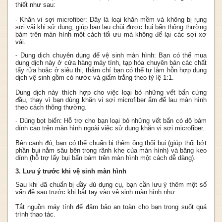
thiết như sau:
- Khăn vi sợi microfiber: Đây là loại khăn mềm và không bị rụng
sợi vải khi sử dụng, giúp bạn lau chùi được bụi bẩn thông thường
bám trên màn hình một cách tối ưu mà không để lại các sợi xơ
vải.
- Dung dịch chuyên dụng để vệ sinh màn hình: Bạn có thể mua
dung dịch này ở cửa hàng máy tính, tạp hóa chuyên bán các chất
tẩy rửa hoặc ở siêu thị, thậm chí bạn có thể tự làm hỗn hợp dung
dịch vệ sinh gồm có nước và giấm trắng theo tỷ lệ 1:1.
Dung dịch này thích hợp cho việc loại bỏ những vết bẩn cứng
đầu, thay vì bạn dùng khăn vi sợi microfiber ẩm để lau màn hình
theo cách thông thường.
- Dùng bọt biển: Hỗ trợ cho bạn loại bỏ những vết bẩn có độ bám
dính cao trên màn hình ngoài việc sử dụng khăn vi sợi microfiber.
Bên cạnh đó, bạn có thể chuẩn bị thêm ống thổi bụi (giúp thổi bớt
phần bụi nằm sâu bên trong rãnh khe của màn hình) và băng keo
dính (hỗ trợ lấy bụi bẩn bám trên màn hình một cách dễ dàng).
3. Lưu ý trước khi vệ sinh màn hình
Sau khi đã chuẩn bị đầy đủ dụng cụ, bạn cần lưu ý thêm một số
vấn đề sau trước khi bắt tay vào vệ sinh màn hình như:
Tắt nguồn máy tính để đảm bảo an toàn cho bạn trong suốt quá
trình thao tác.