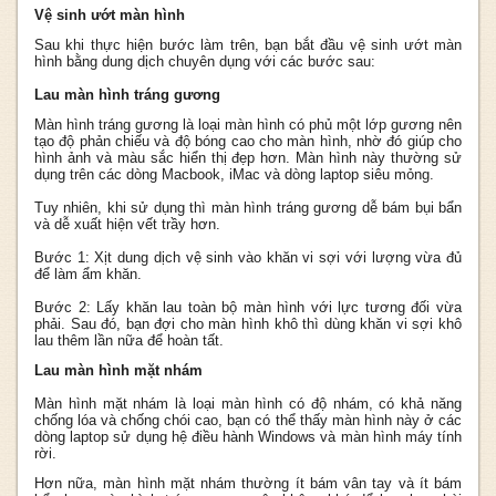
Vệ sinh ướt màn hình
Sau khi thực hiện bước làm trên, bạn bắt đầu vệ sinh ướt màn
hình bằng dung dịch chuyên dụng với các bước sau:
Lau màn hình tráng gương
Màn hình tráng gương là loại màn hình có phủ một lớp gương nên
tạo độ phản
chiếu và độ bóng cao cho màn hình, nhờ đó giúp cho
hình ảnh và màu sắc hiển thị đẹp hơn. Màn hình này thường sử
dụng trên các dòng Macbook, iMac và dòng laptop siêu mỏng.
Tuy nhiên, khi sử dụng thì màn hình tráng gương dễ bám bụi bẩn
và dễ xuất hiện vết trầy hơn.
Bước 1: Xịt dung dịch vệ sinh vào khăn vi sợi với lượng vừa đủ
để làm ẩm khăn.
Bước 2: Lấy khăn lau toàn bộ màn hình với lực tương đối vừa
phải. Sau đó, bạn đợi cho màn hình khô thì dùng khăn vi sợi khô
lau thêm lần nữa để hoàn tất.
Lau màn hình mặt nhám
Màn hình mặt nhám là loại màn hình có độ nhám, có khả năng
chống lóa và chống chói cao, bạn có thể thấy màn hình này ở các
dòng laptop sử dụng hệ điều hành Windows và màn hình máy tính
rời.
Hơn nữa, màn hình mặt nhám thường ít bám vân tay và ít bám