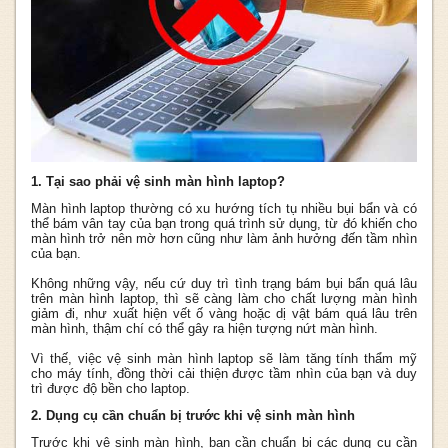
1. Tại sao phải vệ sinh màn hình laptop?
Màn hình laptop thường có xu hướng tích tụ nhiều bụi bẩn và có
thể bám vân tay của bạn trong quá trình sử dụng, từ đó khiến cho
màn hình trở nên mờ hơn cũng như làm ảnh hưởng đến tầm nhìn
của bạn.
Không những vậy, nếu cứ duy trì tình trạng bám bụi bẩn quá lâu
trên màn hình laptop, thì sẽ càng làm cho chất lượng màn hình
giảm đi, như xuất hiện vết ố vàng hoặc dị vật bám quá lâu trên
màn hình, thậm chí có thể gây ra hiện tượng nứt màn hình.
Vì thế, việc vệ sinh màn hình laptop sẽ làm tăng tính thẩm mỹ
cho máy tính, đồng thời cải thiện được tầm nhìn của bạn và duy
trì được độ bền cho laptop.
2. Dụng cụ cần chuẩn bị trước khi vệ sinh màn hình
Trước khi vệ sinh màn hình, bạn cần chuẩn bị các dụng cụ cần