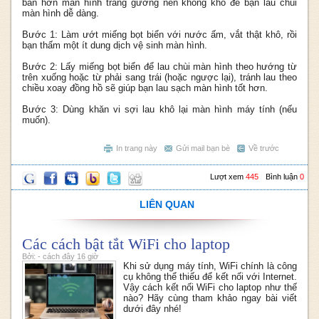
bẩn hơn màn hình tráng gương nên không khó để bạn lau chùi
màn hình dễ dàng.
Bước 1: Làm ướt miếng bọt biển với nước ấm, vắt thật khô, rồi
bạn thấm một ít dung dịch vệ sinh màn hình.
Bước 2: Lấy miếng bọt biển để lau chùi màn hình theo hướng từ
trên xuống hoặc từ phải sang trái (hoặc ngược lại), tránh lau theo
chiều xoay đồng hồ sẽ giúp bạn lau sạch màn hình tốt hơn.
Bước 3: Dùng khăn vi sợi lau khô lại màn hình máy tính (nếu
muốn).
In trang này
Gửi mail bạn bè
Về trước
Lượt xem
445
Bình luận
0
LIÊN QUAN
Các cách bật tắt WiFi cho laptop
Bởi: - cách đây 16 giờ
Khi sử dụng máy tính, WiFi chính là công
cụ không thể thiếu để kết nối với Internet.
Vậy cách kết nối WiFi cho laptop như thế
nào? Hãy cùng tham khảo ngay bài viết
dưới đây nhé!