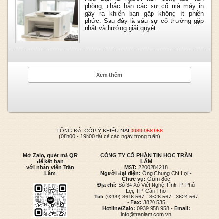
phòng, chắc hẳn các sự cố mà máy in
gây ra khiến bạn gặp không ít phiền
phức. Sau đây là sáu sự cố thường gặp
nhất và hướng giải quyết.
Xem thêm
TỔNG ĐÀI GÓP Ý KHIẾU NẠI
0939 958 958
(08h00 - 19h00 tất cả các ngày trong tuần)
Mở Zalo, quét mã QR
CÔNG TY CỔ PHẦN TIN HỌC TRẦN
để kết bạn
LÂM
với nhân viên Trần
MST:
2200284218
Lâm
Người đại diện:
Ông Chung Chí Lợi -
Chức vụ:
Giám đốc
Địa chỉ:
Số 34 Xô Viết Nghệ Tĩnh, P. Phú
Lợi, TP. Cần Thơ
Tel:
(0299) 3616 567 - 3626 567 - 3624 567
-
Fax:
3820 535
Hotline/Zalo:
0939 958 958 -
Email:
info@tranlam.com.vn