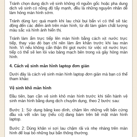
Tránh chọn dung dịch vệ sinh không rõ nguồn gốc hoặc pha dung
dịch vệ sinh có nồng độ tẩy mạnh, đều là những nguyên nhân dễ
làm hỏng màn hình sớm.
Tránh dùng lực quá mạnh khi lau chùi bụi bẩn vì có thể sẽ tác
động đến các điểm ảnh trên màn hình, từ đó làm giảm chất lượng
màu sắc và hình ảnh hiển thị.
Tránh làm ẩm trực tiếp lên màn hình bằng cách xịt nước trực
tiếp, thay vào đó bạn chỉ nên làm ẩm khăn trước khi lau màn
hình. Vì nếu không cẩn thận thì giọt nước từ việc xịt nước trực
tiếp có thể sẽ len lỏi vào bảng mạch bên trong và gây hỏng màn
hình.
4. Cách vệ sinh màn hình laptop đơn giản
Dưới đây là cách vệ sinh màn hình laptop đơn giản mà bạn có thể
tham khảo:
Vệ sinh khô màn hình
Đầu tiên, bạn cần vệ sinh khô màn hình trước khi tiến hành vệ
sinh màn hình bằng dung dịch chuyên dụng, theo 2 bước sau:
Bước 1: Sử dụng băng keo dính, chậm lên những vết bẩn cứng
đầu và vết vân tay (nếu có) đang bám trên bề mặt màn hình
laptop.
Bước 2: Dùng khăn vi sợi lau chậm rãi và nhẹ nhàng trên màn
hình để loại bỏ những bụi bẩn thông thường.