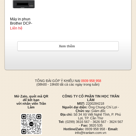
Máy in phun
Brother DCP-
T220
Liên hệ
Xem thêm
TỔNG ĐÀI GÓP Ý KHIẾU NẠI
0939 958 958
(08h00 - 19h00 tất cả các ngày trong tuần)
Mở Zalo, quét mã QR
CÔNG TY CỔ PHẦN TIN HỌC TRẦN
để kết bạn
LÂM
với nhân viên Trần
MST:
2200284218
Lâm
Người đại diện:
Ông Chung Chí Lợi -
Chức vụ:
Giám đốc
Địa chỉ:
Số 34 Xô Viết Nghệ Tĩnh, P. Phú
Lợi, TP. Cần Thơ
Tel:
(0299) 3616 567 - 3626 567 - 3624 567
-
Fax:
3820 535
Hotline/Zalo:
0939 958 958 -
Email:
info@tranlam.com.vn