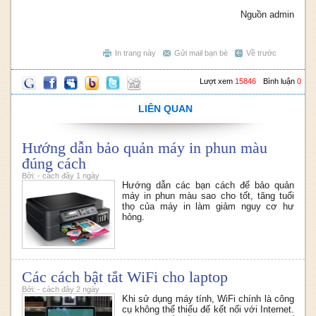
Nguồn admin
In trang này
Gửi mail bạn bè
Về trước
Lượt xem
15846
Bình luận
0
LIÊN QUAN
Hướng dẫn bảo quản máy in phun màu
đúng cách
Bởi: - cách đây 1 ngày
Hướng dẫn các bạn cách để bảo quản
máy in phun màu sao cho tốt, tăng tuổi
thọ của máy in làm giảm nguy cơ hư
hỏng.
Các cách bật tắt WiFi cho laptop
Bởi: - cách đây 2 ngày
Khi sử dụng máy tính, WiFi chính là công
cụ không thể thiếu để kết nối với Internet.