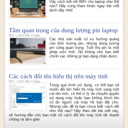
Vậy cách kết nối WiFi cho laptop như thế
nào? Hãy cùng tham khảo ngay bài viết
dưới đây nhé!
Tầm quan trọng của dung lượng pin laptop
Bởi: - cách đây 3 ngày
Các nhà sản xuất có xu hướng quảng
cáo thời lượng pin, nhưng dung lượng
pin cũng quan trọng. Tuổi thọ pin là một
phép ước tính. Nó không cho bạn biết
chính xác những gì bạn đang nhận được.
Các cách đổi tên hiển thị trên máy tính
Bởi: - cách đây 4 ngày
Trong quá trình sử dụng, có thể bạn sẽ
muốn đổi tên hiển thị máy tính sang một
cái tên mới, có thể vì lý do chuyển quyền
sử dụng máy hoặc bạn không thích tên
cũ do người cài máy hộ bạn đặt cho.
Nhưng vấn đề là bạn chưa biết cách đổi
như thế nào? Hãy theo dõi bài viết này,
sẽ hướng dẫn cho bạn một số cách đổi tên máy tính rất nhanh
chóng và đơn giản.