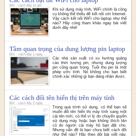
Bởi: - cách đây 11 giờ
Khi sử dụng máy tính, WiFi chính là công
cụ không thể thiếu để kết nối với Internet.
Vậy cách kết nối WiFi cho laptop như thế
nào? Hãy cùng tham khảo ngay bài viết
dưới đây nhé!
Tầm quan trọng của dung lượng pin laptop
Bởi: - cách đây 1 ngày
Các nhà sản xuất có xu hướng quảng
cáo thời lượng pin, nhưng dung lượng
pin cũng quan trọng. Tuổi thọ pin là một
phép ước tính. Nó không cho bạn biết
chính xác những gì bạn đang nhận được.
Các cách đổi tên hiển thị trên máy tính
Bởi: - cách đây 2 ngày
Trong quá trình sử dụng, có thể bạn sẽ
muốn đổi tên hiển thị máy tính sang một
cái tên mới, có thể vì lý do chuyển quyền
sử dụng máy hoặc bạn không thích tên
cũ do người cài máy hộ bạn đặt cho.
Nhưng vấn đề là bạn chưa biết cách đổi
như thế nào? Hãy theo dõi bài viết này,