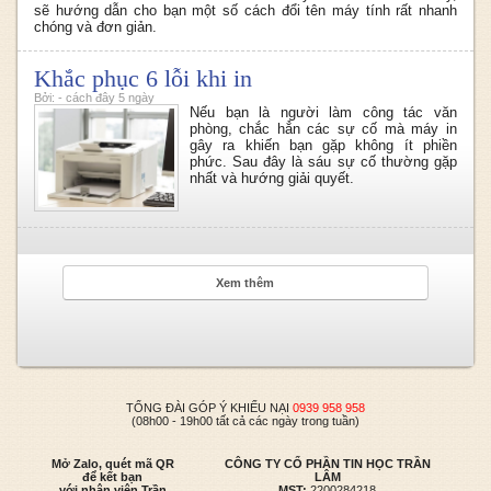
sẽ hướng dẫn cho bạn một số cách đổi tên máy tính rất nhanh
chóng và đơn giản.
Khắc phục 6 lỗi khi in
Bởi: - cách đây 5 ngày
Nếu bạn là người làm công tác văn
phòng, chắc hẳn các sự cố mà máy in
gây ra khiến bạn gặp không ít phiền
phức. Sau đây là sáu sự cố thường gặp
nhất và hướng giải quyết.
Xem thêm
TỔNG ĐÀI GÓP Ý KHIẾU NẠI
0939 958 958
(08h00 - 19h00 tất cả các ngày trong tuần)
Mở Zalo, quét mã QR
CÔNG TY CỔ PHẦN TIN HỌC TRẦN
để kết bạn
LÂM
với nhân viên Trần
MST:
2200284218