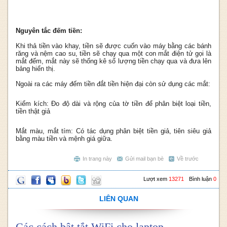
Nguyên tắc đếm tiền:
Khi thả tiền vào khay, tiền sẽ được cuốn vào máy bằng các bánh
răng và nệm cao su, tiền sẽ chạy qua một con mắt điện tử gọi là
mắt đếm, mắt này sẽ thống kê số lượng tiền chạy qua và đưa lên
bảng hiển thị.
Ngoài ra các máy đếm tiền đắt tiền hiện đại còn sử dụng các mắt:
Kiểm kích: Đo độ dài và rộng của tờ tiền để phân biệt loại tiền,
tiền thật giả
Mắt màu, mắt tím: Có tác dụng phân biệt tiền giả, tiên siêu giả
bằng màu tiền và mệnh giá giữa.
In trang này
Gửi mail bạn bè
Về trước
Lượt xem
13271
Bình luận
0
LIÊN QUAN
Các cách bật tắt WiFi cho laptop