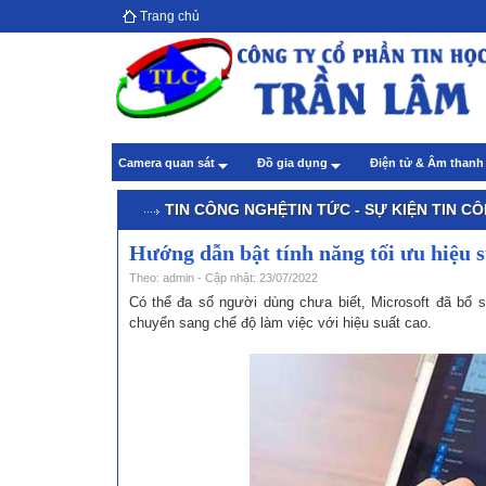
Trang chủ
Hướ
giả
Theo
Chă
Camera quan sát
Đồ gia dụng
Điện tử & Âm than
Theo
TIN CÔNG NGHỆ
TIN TỨC - SỰ KIỆN
TIN C
Hướng dẫn bật tính năng tối ưu hiệu 
Theo: admin - Cập nhật: 23/07/2022
Có thể đa số người dùng chưa biết, Microsoft đã bổ s
chuyển sang chế độ làm việc với hiệu suất cao.