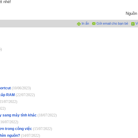
ệt nhé!
Nguồn 
In ấn
Gởi email cho bạn bè
V
6)
hortcut
(10/06/2023)
g cấp RAM
(22/07/2022)
21/07/2022)
022)
y sang máy tính khác
(18/07/2022)
(16/07/2022)
ơn trong công việc
(15/07/2022)
 phím nguồn?
(14/07/2022)