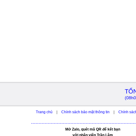
TỔN
(08h0
Trang chủ
|
Chính sách bảo mật thông tin
|
Chính sác
Mở Zalo, quét mã QR để kết bạn
với nhân viên Trần Lâm