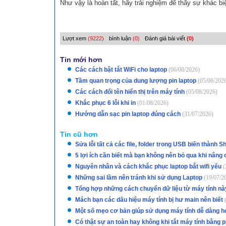
Như vậy là hoàn tất, hãy trải nghiệm để thấy sự khác bi
Lượt xem
(9222)
bình luận
(0)
Đánh giá bài viết
(0)
Tin mới hơn
Các cách bật tắt WiFi cho laptop
(06/08/2026)
Tầm quan trọng của dung lượng pin laptop
(05/08/202
Các cách đổi tên hiển thị trên máy tính
(05/08/2026)
Khắc phục 6 lỗi khi in
(01/08/2026)
Hướng dẫn sạc pin laptop đúng cách
(31/07/2026)
Tin cũ hơn
Sửa lỗi tất cả các file, folder trong USB biến thành S
5 lợi ích cần biết mà bạn không nên bỏ qua khi nân
Nguyên nhân và cách khắc phục laptop bắt wifi yếu
(
Những sai lầm nên tránh khi sử dụng Laptop
(19/07/2
Tổng hợp những cách chuyển dữ liệu từ máy tính nà
Mách bạn các dấu hiệu máy tính bị hư main nên biết
Một số mẹo cơ bản giúp sử dụng máy tính dễ dàng h
Có thật sự an toàn hay không khi tắt máy tính bằng