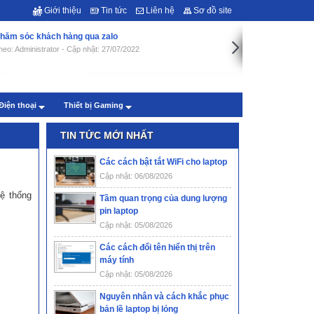
Giới thiệu
Tin tức
Liên hệ
Sơ đồ site
hăm sóc khách hàng qua zalo
heo: Administrator - Cập nhật: 27/07/2022
Điện thoại
Thiết bị Gaming
TIN TỨC MỚI NHẤT
Các cách bật tắt WiFi cho laptop
Cập nhật: 06/08/2026
hệ thống
Tầm quan trọng của dung lượng
pin laptop
Cập nhật: 05/08/2026
Các cách đổi tên hiển thị trên
máy tính
Cập nhật: 05/08/2026
Nguyên nhân và cách khắc phục
bản lề laptop bị lỏng