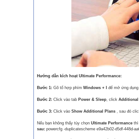
Hướng dẫn kích hoạt Ultimate Performance:
Bước 1:
Gõ tổ hợp phím
Windows + I
để mở ứng dụn
Bước 2:
Click vào tab
Power & Sleep
, click
Additional
Bước 3:
Click vào
Show Additional Plans
, sau đó cli
Nếu bạn không thấy tùy chọn
Ultimate Performance
thì
sau:
powercfg -duplicatescheme e9a42b02-d5df-448d-aa