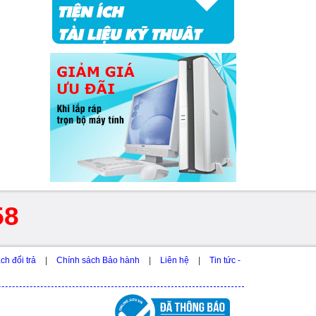
58
ch đổi trả
|
Chính sách Bảo hành
|
Liên hệ
|
Tin tức -