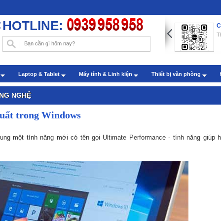
HOTLINE:
ng dẫn chèn hình nền trong Word với những thao tác đơn
C
n
T
: Administrator - Cập nhật: 22/07/2019
m sóc khách hàng qua zalo
h
Laptop & Tablet
Máy tính & Linh kiện
Thiết bị văn phòng
: Administrator - Cập nhật: 27/07/2022
ÔNG NGHỆ
suất trong Windows
ung một tính năng mới có tên gọi Ultimate Performance - tính năng giúp 