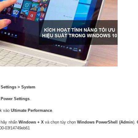
g
Settings > System
 Power Settings
.
ck vào
Ultimate Performance
.
 hãy nhấn
Windows + X
và chọn tùy chọn
Windows PowerShell (Admin
).
00-03f14749eb61