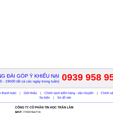
0939 958 9
G ĐÀI GÓP Ý KHIẾU NẠI
0 - 19h00 tất cả các ngày trong tuần)
h thanh toán
|
Giới thiệu
|
Chính sách kiểm hàng - vận chuyển
|
Chính sá
Sự kiện
|
Sơ đồ site
CÔNG TY CỔ PHẦN TIN HỌC TRẦN LÂM
MST:
2200284218