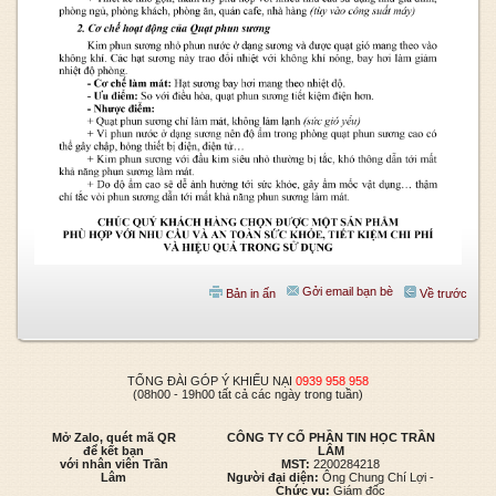
Gởi email bạn bè
Bản in ấn
Về trước
TỔNG ĐÀI GÓP Ý KHIẾU NẠI
0939 958 958
(08h00 - 19h00 tất cả các ngày trong tuần)
Mở Zalo, quét mã QR
CÔNG TY CỔ PHẦN TIN HỌC TRẦN
để kết bạn
LÂM
với nhân viên Trần
MST:
2200284218
Lâm
Người đại diện:
Ông Chung Chí Lợi -
Chức vụ:
Giám đốc