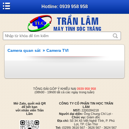
Hotline: 0939 958 958
Camera quan sát
Camera TVI
TỔNG ĐÀI GÓP Ý KHIẾU NẠI
0939 958 958
(08h00 - 19h00 tất cả các ngày trong tuần)
Mở Zalo, quét mã QR
CÔNG TY CỔ PHẦN TIN HỌC TRẦN
để kết bạn
LÂM
với nhân viên Trần
MST:
2200284218
Lâm
Người đại diện:
Ông Chung Chí Lợi -
Chức vụ:
Giám đốc
Địa chỉ:
Số 34 Xô Viết Nghệ Tĩnh, P. Phú
Lợi, TP. Cần Thơ
Tel:
(0299) 3616 567 - 3626 567 - 3624 567