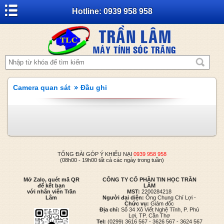
Hotline: 0939 958 958
Camera quan sát
Đầu ghi
TỔNG ĐÀI GÓP Ý KHIẾU NẠI
0939 958 958
(08h00 - 19h00 tất cả các ngày trong tuần)
Mở Zalo, quét mã QR
CÔNG TY CỔ PHẦN TIN HỌC TRẦN
để kết bạn
LÂM
với nhân viên Trần
MST:
2200284218
Lâm
Người đại diện:
Ông Chung Chí Lợi -
Chức vụ:
Giám đốc
Địa chỉ:
Số 34 Xô Viết Nghệ Tĩnh, P. Phú
Lợi, TP. Cần Thơ
Tel:
(0299) 3616 567 - 3626 567 - 3624 567