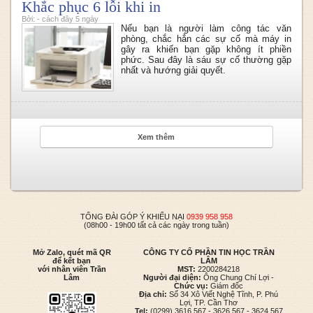
Khắc phục 6 lỗi khi in
Bởi: - cách đây 5 ngày
Nếu bạn là người làm công tác văn
phòng, chắc hẳn các sự cố mà máy in
gây ra khiến bạn gặp không ít phiền
phức. Sau đây là sáu sự cố thường gặp
nhất và hướng giải quyết.
Xem thêm
TỔNG ĐÀI GÓP Ý KHIẾU NẠI
0939 958 958
(08h00 - 19h00 tất cả các ngày trong tuần)
Mở Zalo, quét mã QR
CÔNG TY CỔ PHẦN TIN HỌC TRẦN
để kết bạn
LÂM
với nhân viên Trần
MST:
2200284218
Lâm
Người đại diện:
Ông Chung Chí Lợi -
Chức vụ:
Giám đốc
Địa chỉ:
Số 34 Xô Viết Nghệ Tĩnh, P. Phú
Lợi, TP. Cần Thơ
Tel:
(0299) 3616 567 - 3626 567 - 3624 567