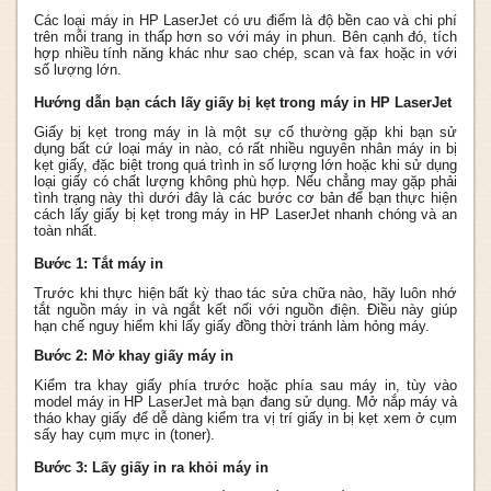
Các loại máy in HP LaserJet có ưu điểm là độ bền cao và chi phí
trên mỗi trang in thấp hơn so với máy in phun. Bên cạnh đó, tích
hợp nhiều tính năng khác như sao chép, scan và fax hoặc in với
số lượng lớn.
Hướng dẫn bạn cách lấy giấy bị kẹt trong máy in HP LaserJet
Giấy bị kẹt trong máy in là một sự cố thường gặp khi bạn sử
dụng bất cứ loại máy in nào, có rất nhiều nguyên nhân máy in bị
kẹt giấy, đặc biệt trong quá trình in số lượng lớn hoặc khi sử dụng
loại giấy có chất lượng không phù hợp. Nếu chẳng may gặp phải
tình trạng này thì dưới đây là các bước cơ bản để bạn thực hiện
cách lấy giấy bị kẹt trong máy in HP LaserJet nhanh chóng và an
toàn nhất.
Bước 1: Tắt máy in
Trước khi thực hiện bất kỳ thao tác sửa chữa nào, hãy luôn nhớ
tắt nguồn máy in và ngắt kết nối với nguồn điện. Điều này giúp
hạn chế nguy hiểm khi lấy giấy đồng thời tránh làm hỏng máy.
Bước 2: Mở khay giấy máy in
Kiểm tra khay giấy phía trước hoặc phía sau máy in, tùy vào
model máy in HP LaserJet mà bạn đang sử dụng. Mở nắp máy và
tháo khay giấy để dễ dàng kiểm tra vị trí giấy in bị kẹt xem ở cụm
sấy hay cụm mực in (toner).
Bước 3: Lấy giấy in ra khỏi máy in