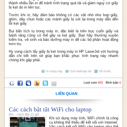
thành nhiều lần in để tránh tình trạng quá tải và giảm nguy cơ giấy
bị kẹt do in liên tục.
Trước khi in, hãy đảm bảo không có các vật nhỏ như kẹp giấy,
ghim, dây chun hoặc các mảnh giấy bị sót lại trong máy dẫn đến
lỗi kẹt giấy.
Bụi bẩn tích tụ trong máy in, đặc biệt là trên trục cuốn giấy và
bánh răng cũng có thể gây ra kẹt giấy. Bạn hãy thường xuyên
kiểm tra, vệ sinh và bảo dưỡng máy in để các bộ phận hoạt động
trơn tru.
Hy vọng cách lấy giấy bị kẹt trong máy in HP LaserJet với hướng
dẫn chi tiết trên sẽ giúp bạn khắc phục tình trạng này nhanh
chóng khi gặp phải.
In trang này
Gửi mail bạn bè
Về trước
Lượt xem
655
Bình luận
0
LIÊN QUAN
Các cách bật tắt WiFi cho laptop
Bởi: - cách đây 21 giờ
Khi sử dụng máy tính, WiFi chính là công
cụ không thể thiếu để kết nối với Internet.
Vậy cách kết nối WiFi cho laptop như thế