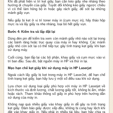
Khi đã phát hiện vị trí kẹt giấy, bạn cần kéo giấy nhẹ nhàng theo
hướng di chuyển của giấy. Tuyệt đối không kéo giấy ngược chiều
vì có thể làm hỏng bộ in hoặc gây rách giấy, để sót lại những
mảnh giấy vụn.
Nếu giấy bị kẹt ở vị trí toner máy in (cụm mực in), hãy tháo hộp
mực ra và lấy giấy ra nhẹ nhàng, loại bỏ hết giấy vụn.
Bước 4: Kiểm tra và lắp đặt lại
Dùng đèn pin để kiểm tra xem còn mảnh giấy nhỏ nào sót lại trong
các bánh răng hoặc trục quay của máy in hay không. Các mảnh
giấy nhỏ còn sót lại có thể tiếp tục gây tình trạng kẹt giấy khi bạn
sử dụng máy.
Cuối cùng, bạn lắp lại các bộ phận, khay giấy và cụm mực vào vị
trí ban đầu. Sau đó, bật nguồn máy in HP và thử in lại.
Mẹo hạn chế kẹt giấy khi sử dụng máy in HP Laserjet
Ngoài cách lấy giấy bị kẹt trong máy in HP LaserJet, để hạn chế
tình trạng kẹt giấy, bạn hãy lưu ý một số điều sau khi sử dụng.
Lựa chọn sử dụng loại giấy phù hợp với máy in HP Laserjet về
kích thước và định lượng, chất lượng giấy tốt, không bị ẩm, nhăn
hoặc rách. Tham khảo thông số giấy in phù hợp trên hướng dẫn
sử dụng của máy in.
Không nạp quá nhiều giấy vào khay giấy in dễ gây ra tình trạng
kẹt giấy. Đảm bảo giấy được xếp đều, không bị cong hay lệch khi
đặt vào khay giấy in. Nếu phải in nhiều tài liệu, bạn hãy chia ra