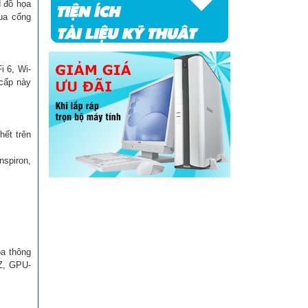
d đồ họa
qua cổng
i 6, Wi-
 cấp này
hết trên
nspiron,
ọa thông
-Z, GPU-