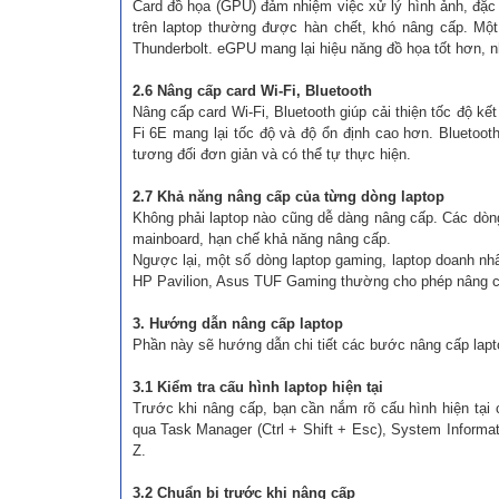
Card đồ họa (GPU) đảm nhiệm việc xử lý hình ảnh, đặc
trên laptop thường được hàn chết, khó nâng cấp. Một
Thunderbolt. eGPU mang lại hiệu năng đồ họa tốt hơn, n
2.6 Nâng cấp card Wi-Fi, Bluetooth
Nâng cấp card Wi-Fi, Bluetooth giúp cải thiện tốc độ kết
Fi 6E mang lại tốc độ và độ ổn định cao hơn. Bluetooth
tương đối đơn giản và có thể tự thực hiện.
2.7 Khả năng nâng cấp của từng dòng laptop
Không phải laptop nào cũng dễ dàng nâng cấp. Các dòng
mainboard, hạn chế khả năng nâng cấp.
Ngược lại, một số dòng laptop gaming, laptop doanh nhâ
HP Pavilion, Asus TUF Gaming thường cho phép nâng 
3. Hướng dẫn nâng cấp laptop
Phần này sẽ hướng dẫn chi tiết các bước nâng cấp lapto
3.1 Kiểm tra cấu hình laptop hiện tại
Trước khi nâng cấp, bạn cần nắm rõ cấu hình hiện tại 
qua Task Manager (Ctrl + Shift + Esc), System Inform
Z.
3.2 Chuẩn bị trước khi nâng cấp