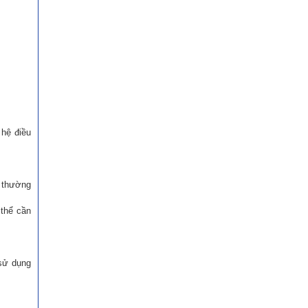
 hệ điều
 thường
 thể cần
 sử dụng