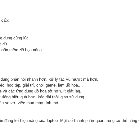
 cấp:
g dụng cùng lúc.
g đủ.
 phần mềm đồ họa nặng.
 dụng phản hồi nhanh hơn, xử lý tác vụ mượt mà hơn.
c, học tập, giải trí, chơi game, làm đồ họa,...
à các ứng dụng đồ họa tốt hơn, ít giật lag.
t động hiệu quả hơn, kéo dài thời gian sử dụng.
iều so với việc mua máy tính mới.
ện đáng kể hiệu năng của laptop. Một số thành phần quan trọng có thể nâng