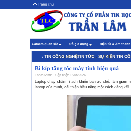
Trang chủ
Hướ
giả
Theo
Chă
Camera quan sát
Đồ gia dụng
Điện tử & Âm than
Theo
TIN CÔNG NGHỆ
TIN TỨC - SỰ KIỆN
TIN C
Bí kíp tăng tốc máy tính hiệu quả
Theo: Admin - Cập nhật: 13/05/2026
Laptop chạy chậm, ì ạch khiến bạn ức chế, làm giảm năn
laptop của mình, cải thiện hiệu năng một cách đáng kể!