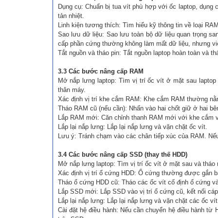
Dụng cụ: Chuẩn bị tua vít phù hợp với ốc laptop, dụng 
tản nhiệt.
Linh kiện tương thích: Tìm hiểu kỹ thông tin về loại RA
Sao lưu dữ liệu: Sao lưu toàn bộ dữ liệu quan trọng s
cấp phần cứng thường không làm mất dữ liệu, nhưng việ
Tắt nguồn và tháo pin: Tắt nguồn laptop hoàn toàn và thá
3.3 Các bước nâng cấp RAM
Mở nắp lưng laptop: Tìm vị trí ốc vít ở mặt sau lapt
thân máy.
Xác định vị trí khe cắm RAM: Khe cắm RAM thường nằm
Tháo RAM cũ (nếu cần): Nhấn vào hai chốt giữ ở hai b
Lắp RAM mới: Căn chỉnh thanh RAM mới với khe cắm và ấ
Lắp lại nắp lưng: Lắp lại nắp lưng và vặn chặt ốc vít.
Lưu ý: Tránh chạm vào các chân tiếp xúc của RAM. Nếu c
3.4 Các bước nâng cấp SSD (thay thế HDD)
Mở nắp lưng laptop: Tìm vị trí ốc vít ở mặt sau và thá
Xác định vị trí ổ cứng HDD: Ổ cứng thường được gắn bằ
Tháo ổ cứng HDD cũ: Tháo các ốc vít cố định ổ cứng và 
Lắp SSD mới: Lắp SSD vào vị trí ổ cứng cũ, kết nối cáp
Lắp lại nắp lưng: Lắp lại nắp lưng và vặn chặt các ốc vít
Cài đặt hệ điều hành: Nếu cần chuyển hệ điều hành t