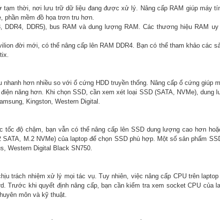
ạm thời, nơi lưu trữ dữ liệu đang được xử lý. Nâng cấp RAM giúp máy tí
 phần mềm đồ họa trơn tru hơn.
3, DDR4, DDR5), bus RAM và dung lượng RAM. Các thương hiệu RAM uy 
avilion đời mới, có thể nâng cấp lên RAM DDR4. Bạn có thể tham khảo các 
ix.
iệu nhanh hơn nhiều so với ổ cứng HDD truyền thống. Nâng cấp ổ cứng giúp 
m điện năng hơn. Khi chọn SSD, cần xem xét loại SSD (SATA, NVMe), dung 
msung, Kingston, Western Digital.
c tốc độ chậm, bạn vẫn có thể nâng cấp lên SSD dung lượng cao hơn hoặ
M.2 SATA, M.2 NVMe) của laptop để chọn SSD phù hợp. Một số sản phẩm S
, Western Digital Black SN750.
chịu trách nhiệm xử lý mọi tác vụ. Tuy nhiên, việc nâng cấp CPU trên lapto
. Trước khi quyết định nâng cấp, bạn cần kiểm tra xem socket CPU của l
chuyên môn và kỹ thuật.