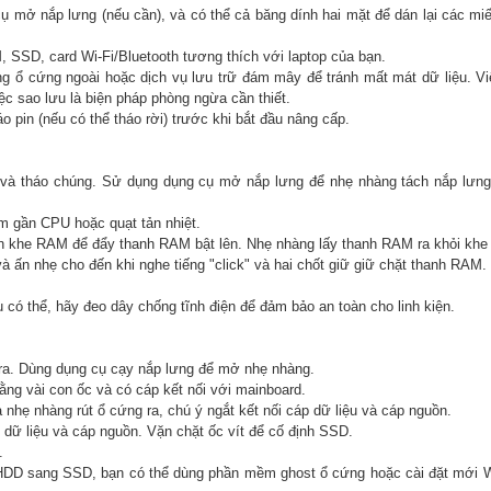
cụ mở nắp lưng (nếu cần), và có thể cả băng dính hai mặt để dán lại các m
M, SSD, card Wi-Fi/Bluetooth tương thích với laptop của bạn.
ang ổ cứng ngoài hoặc dịch vụ lưu trữ đám mây để tránh mất mát dữ liệu. V
c sao lưu là biện pháp phòng ngừa cần thiết.
o pin (nếu có thể tháo rời) trước khi bắt đầu nâng cấp.
op và tháo chúng. Sử dụng dụng cụ mở nắp lưng để nhẹ nhàng tách nắp lưng
 gần CPU hoặc quạt tản nhiệt.
ên khe RAM để đẩy thanh RAM bật lên. Nhẹ nhàng lấy thanh RAM ra khỏi khe
n nhẹ cho đến khi nghe tiếng "click" và hai chốt giữ giữ chặt thanh RAM.
ó thể, hãy đeo dây chống tĩnh điện để đảm bảo an toàn cho linh kiện.
o ra. Dùng dụng cụ cạy nắp lưng để mở nhẹ nhàng.
ng vài con ốc và có cáp kết nối với mainboard.
nhẹ nhàng rút ổ cứng ra, chú ý ngắt kết nối cáp dữ liệu và cáp nguồn.
 dữ liệu và cáp nguồn. Vặn chặt ốc vít để cố định SSD.
.
ừ HDD sang SSD, bạn có thể dùng phần mềm ghost ổ cứng hoặc cài đặt mới