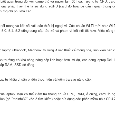
 biệt quan trọng đối với game thủ và người làm đồ họa. Tương tự CPU, car
 giải pháp thay thế là sử dụng eGPU (card đồ họa rời gắn ngoài) thông 
hưng chi phí khá cao.
 nối mạng và kết nối với các thiết bị ngoại vi. Các chuẩn Wi-Fi mới như Wi-F
 5.0, 5.1, 5.2 cũng cung cấp tốc độ và phạm vi kết nối tốt hơn. Việc nâng
 laptop ultrabook, Macbook thường được thiết kế mỏng nhẹ, linh kiện hàn c
n thường có khả năng nâng cấp linh hoạt hơn. Ví dụ, các dòng laptop Dell I
cấp RAM, SSD dễ dàng.
p, từ khâu chuẩn bị đến thực hiện và kiểm tra sau nâng cấp.
của laptop. Bạn có thể kiểm tra thông tin về CPU, RAM, ổ cứng, card đồ h
ation (gõ "msinfo32" vào ô tìm kiếm) hoặc sử dụng các phần mềm như CPU