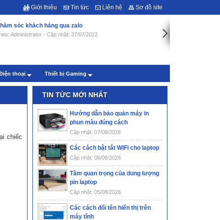
Giới thiệu
Tin tức
Liên hệ
Sơ đồ site
hăm sóc khách hàng qua zalo
heo: Administrator - Cập nhật: 27/07/2022
Điện thoại
Thiết bị Gaming
TIN TỨC MỚI NHẤT
Hướng dẫn bảo quản máy in
phun màu đúng cách
Cập nhật: 07/08/2026
ại chiếc
Các cách bật tắt WiFi cho laptop
Cập nhật: 06/08/2026
Tầm quan trọng của dung lượng
pin laptop
Cập nhật: 05/08/2026
Các cách đổi tên hiển thị trên
máy tính