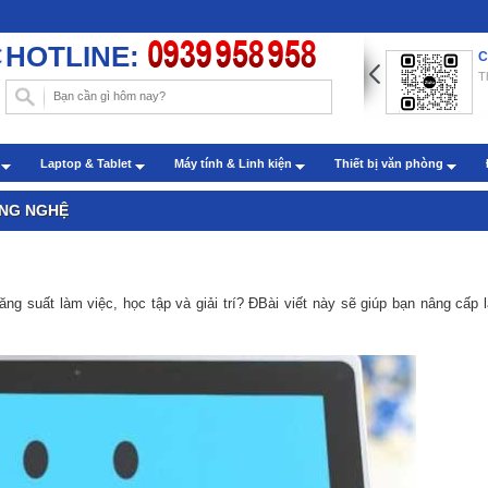
HOTLINE:
ng dẫn chèn hình nền trong Word với những thao tác đơn
C
n
T
: Administrator - Cập nhật: 22/07/2019
m sóc khách hàng qua zalo
h
Laptop & Tablet
Máy tính & Linh kiện
Thiết bị văn phòng
: Administrator - Cập nhật: 27/07/2022
ÔNG NGHỆ
g suất làm việc, học tập và giải trí? ĐBài viết này sẽ giúp bạn nâng cấp l