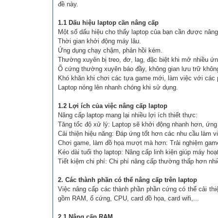
đề này.
1.1 Dấu hiệu laptop cần nâng cấp
Một số dấu hiệu cho thấy laptop của bạn cần được nâng
Thời gian khởi động máy lâu.
Ứng dụng chạy chậm, phản hồi kém.
Thường xuyên bị treo, đơ, lag, đặc biệt khi mở nhiều ứn
Ổ cứng thường xuyên báo đầy, không gian lưu trữ khôn
Khó khăn khi chơi các tựa game mới, làm việc với các
Laptop nóng lên nhanh chóng khi sử dụng.
1.2 Lợi ích của việc nâng cấp laptop
Nâng cấp laptop mang lại nhiều lợi ích thiết thực:
Tăng tốc độ xử lý: Laptop sẽ khởi động nhanh hơn, ứng
Cải thiện hiệu năng: Đáp ứng tốt hơn các nhu cầu làm việ
Chơi game, làm đồ họa mượt mà hơn: Trải nghiệm game v
Kéo dài tuổi thọ laptop: Nâng cấp linh kiện giúp máy hoạ
Tiết kiệm chi phí: Chi phí nâng cấp thường thấp hơn nh
2. Các thành phần có thể nâng cấp trên laptop
Việc nâng cấp các thành phần phần cứng có thể cải thi
gồm RAM, ổ cứng, CPU, card đồ họa, card wifi,...
2.1 Nâng cấp RAM