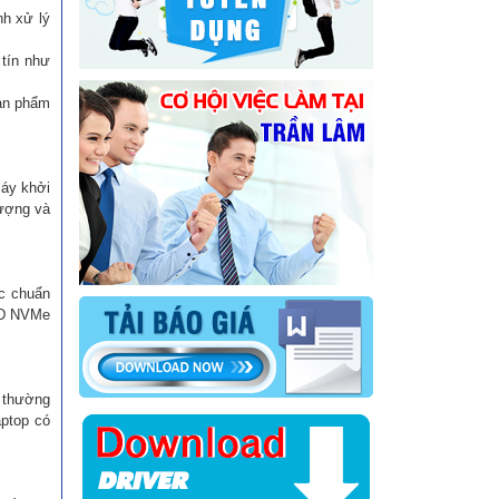
nh xử lý
tín như
sản phẩm
máy khởi
lượng và
c chuẩn
SD NVMe
p thường
aptop có