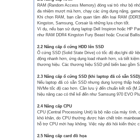
RAM (Random Access Memory) đóng vai trò như bộ nhớ t
đa nhiệm mượt mà hơn, chạy các ứng dụng nặng, game,
Khi chọn RAM, bạn cần quan tâm đến loại RAM (DDR
Kingston, Samsung, Corsair là những lựa chọn tốt.
Ví dụ, nếu bạn sử dụng laptop Dell Inspiron hoặc HP P
như RAM DDR4 Kingston Fury Beast hoặc Crucial Ballist
2.2 Nâng cấp ổ cứng HDD lên SSD
Ổ cứng SSD (Solid State Drive) có tốc độ đọc/ghi dữ l
động nhanh hơn, ứng dụng load nhanh hơn, và tiết kiệ
thương hiệu. Các thương hiệu SSD phổ biến bao gồm Sa
2.3 Nâng cấp ổ cứng SSD (khi laptop đã có sẵn SSD)
Nếu laptop đã có sẵn SSD nhưng dung lượng thấp hoặ
NVMe tốc độ cao hơn. Cần lưu ý đến chuẩn kết nối (
hiệu năng cao có thể kể đến như Samsung 970 EVO Plus
2.4 Nâng cấp CPU
CPU (Central Processing Unit) là bộ não của máy tính, 
khó khăn, do CPU thường được hàn chết trên mainboard
hỗ trợ CPU mới hay không. Việc này đòi hỏi kiến thức 
2.5 Nâng cấp card đồ họa