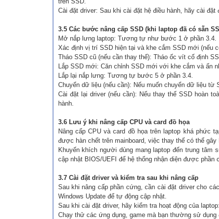
trên SSD.
Cài đặt driver: Sau khi cài đặt hệ điều hành, hãy cài đặt 
3.5 Các bước nâng cấp SSD (khi laptop đã có sẵn S
Mở nắp lưng laptop: Tương tự như bước 1 ở phần 3.4.
Xác định vị trí SSD hiện tại và khe cắm SSD mới (nếu c
Tháo SSD cũ (nếu cần thay thế): Tháo ốc vít cố định S
Lắp SSD mới: Căn chỉnh SSD mới với khe cắm và ấn nhẹ
Lắp lại nắp lưng: Tương tự bước 5 ở phần 3.4.
Chuyển dữ liệu (nếu cần): Nếu muốn chuyển dữ liệu t
Cài đặt lại driver (nếu cần): Nếu thay thế SSD hoàn toà
hành.
3.6 Lưu ý khi nâng cấp CPU và card đồ họa
Nâng cấp CPU và card đồ họa trên laptop khá phức tạ
được hàn chết trên mainboard, việc thay thế có thể gây
Khuyến khích người dùng mang laptop đến trung tâm sử
cập nhật BIOS/UEFI để hệ thống nhận diện được phần 
3.7 Cài đặt driver và kiểm tra sau khi nâng cấp
Sau khi nâng cấp phần cứng, cần cài đặt driver cho các
Windows Update để tự động cập nhật.
Sau khi cài đặt driver, hãy kiểm tra hoạt động của laptop
Chạy thử các ứng dụng, game mà bạn thường sử dụng đ