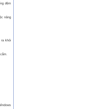
iếng đệm
iệc nâng
 ra khỏi
 cắm.
 Windows