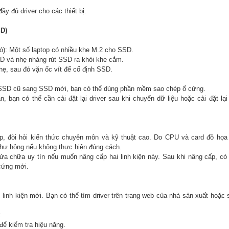
đầy đủ driver cho các thiết bị.
SD)
ó): Một số laptop có nhiều khe M.2 cho SSD.
SD và nhẹ nhàng rút SSD ra khỏi khe cắm.
, sau đó vặn ốc vít để cố định SSD.
ừ SSD cũ sang SSD mới, bạn có thể dùng phần mềm sao chép ổ cứng.
n, bạn có thể cần cài đặt lại driver sau khi chuyển dữ liệu hoặc cài đặt lại
p, đòi hỏi kiến thức chuyên môn và kỹ thuật cao. Do CPU và card đồ họa
 hư hỏng nếu không thực hiện đúng cách.
a chữa uy tín nếu muốn nâng cấp hai linh kiện này. Sau khi nâng cấp, có
cứng mới.
 linh kiện mới. Bạn có thể tìm driver trên trang web của nhà sản xuất hoặc
:
ể kiểm tra hiệu năng.