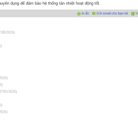
yên dụng để đảm bảo hệ thống tản nhiệt hoạt động tốt.
In ấn
Gởi email cho bạn bè
V
7/08/2026)
6)
2026)
6)
07/05/2026)
6)
2026)