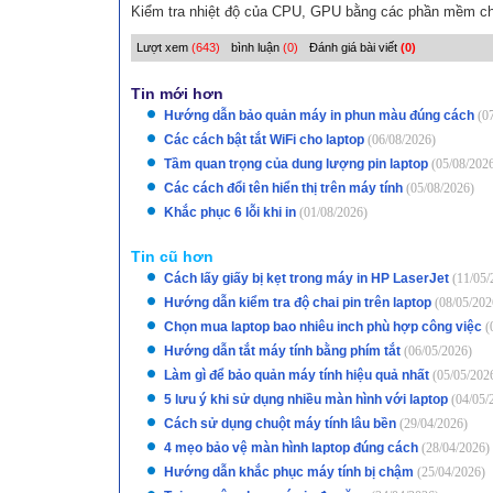
Kiểm tra nhiệt độ của CPU, GPU bằng các phần mềm chu
Lượt xem
(643)
bình luận
(0)
Đánh giá bài viết
(0)
Tin mới hơn
Hướng dẫn bảo quản máy in phun màu đúng cách
(0
Các cách bật tắt WiFi cho laptop
(06/08/2026)
Tầm quan trọng của dung lượng pin laptop
(05/08/202
Các cách đổi tên hiển thị trên máy tính
(05/08/2026)
Khắc phục 6 lỗi khi in
(01/08/2026)
Tin cũ hơn
Cách lấy giấy bị kẹt trong máy in HP LaserJet
(11/05/
Hướng dẫn kiểm tra độ chai pin trên laptop
(08/05/202
Chọn mua laptop bao nhiêu inch phù hợp công việc
(
Hướng dẫn tắt máy tính bằng phím tắt
(06/05/2026)
Làm gì để bảo quản máy tính hiệu quả nhất
(05/05/202
5 lưu ý khi sử dụng nhiều màn hình với laptop
(04/05/
Cách sử dụng chuột máy tính lâu bền
(29/04/2026)
4 mẹo bảo vệ màn hình laptop đúng cách
(28/04/2026)
Hướng dẫn khắc phục máy tính bị chậm
(25/04/2026)